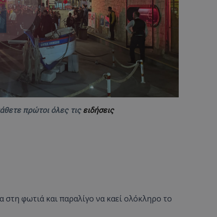
d
συνεδρία
Αυτό το cookie 
Microsoft Corporation
Doubleclick και
themasports.tothemaonline.com
πληροφορίες σχ
με τον οποίο ο 
χρησιμοποιεί το
τυχόν διαφημίσ
έχει δει ο τελικ
επισκεφθεί τον 
_METADATA
5 μήνες 4
Αυτό το cookie 
YouTube
εβδομάδες
για να αποθηκεύ
.youtube.com
συγκατάθεση το
επιλογές απορρ
αλληλεπίδρασή 
ιστοσελίδα. Κα
μάθετε πρώτοι όλες τις
ειδήσεις
σχετικά με τη 
επισκέπτη σχετι
πολιτικές και ρ
απορρήτου, εξα
οι προτιμήσεις 
μελλοντικές συν
29 λεπτά 58
Αυτό το cookie 
Cloudflare Inc.
δευτερόλεπτα
για τη διάκρισ
.onesignal.com
και ρομπότ. Αυτ
για τον ιστότοπ
κάνει έγκυρες α
 στη φωτιά και παραλίγο να καεί ολόκληρο το
τη χρήση του ι
29 λεπτά 59
Αυτό το cookie 
Cloudflare Inc.