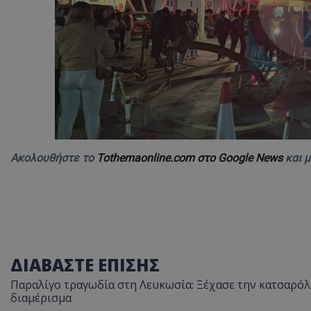
ASP.NET_SessionI
VISITOR_PRIVACY
Ακολουθήστε το
Tothemaonline.com στο Google News
και 
__cf_bm
ΔΙΑΒΑΣΤΕ ΕΠΙΣΗΣ
Παραλίγο τραγωδία στη Λευκωσία: Ξέχασε την κατσαρόλα
διαμέρισμα
__cf_bm