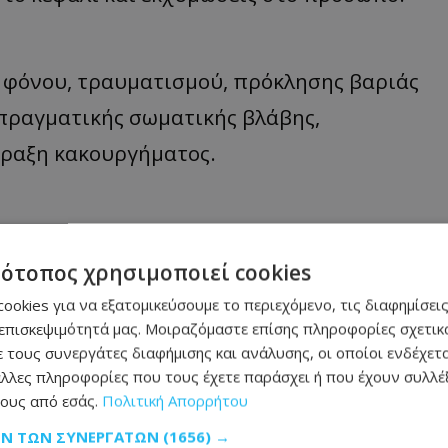
 φόνου, τραυματισμού, πρόκλησης βαριάς
πραγματικής σωματικής βλάβης,
πραξη κακουργήματος.
hemaOnline από το σημείο
τότοπος χρησιμοποιεί cookies
ookies για να εξατομικεύσουμε το περιεχόμενο, τις διαφημίσεις
επισκεψιμότητά μας. Μοιραζόμαστε επίσης πληροφορίες σχετικά
 τους συνεργάτες διαφήμισης και ανάλυσης, οι οποίοι ενδέχετα
λλες πληροφορίες που τους έχετε παράσχει ή που έχουν συλλέξ
ους από εσάς.
Πολιτική Απορρήτου
ΩΝ ΤΩΝ ΣΥΝΕΡΓΑΤΏΝ
(1656) →