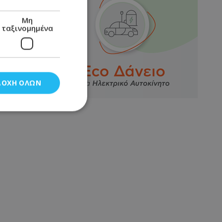
Μη
ταξινομημένα
ΔΟΧΉ ΌΛΩΝ
νομημένα
στη και τη
τητα cookies.
αποθηκεύει το
θεσης του χρήστη
 παρακολούθηση και
τα σύμφωνα με τον
ρρήτου των
ειών.