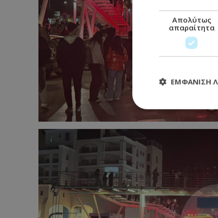
Απολύτως
απαραίτητα
ΕΜΦΆΝΙΣΗ 
Απολύτω
Τα απολύτως απαραί
διαχείριση λογαρια
Ονοματεπώνυμο
usprivacy