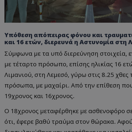
Υπόθεση απόπειρας φόνου και τραυματι
και 16 ετών, διερευνά η Αστυνομία στη 
Σύμφωνα με τα υπό διερεύνηση στοιχεία, ε
με τέταρτο πρόσωπο, επίσης ηλικίας 16 ετ
Λιμανιού, στη Λεμεσό, γύρω στις 8.25 χθες
πρόσωπα, με μαχαίρι. Από την επίθεση πο
19χρονος και 16χρονος.
Ο 18χρονος μεταφέρθηκε με ασθενοφόρο σε
ότι, έφερε βαθύ τραύμα στον θώρακα. Αφο
διασωληνώθηκε και κρατήθηκε για νοσηλεί