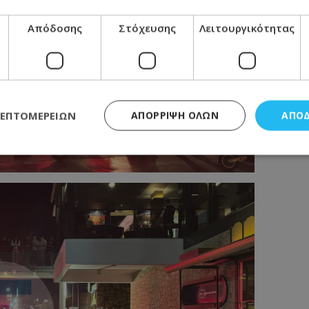
Απόδοσης
Στόχευσης
Λειτουργικότητας
ΛΕΠΤΟΜΕΡΕΙΏΝ
ΑΠΌΡΡΙΨΗ ΌΛΩΝ
ΑΠΟ
ς απαραίτητα
Απόδοσης
Στόχευσης
Λειτουργικότητας
Μη ταξι
τητα cookies επιτρέπουν βασικές λειτουργίες του ιστότοπου, όπως τη σύνδεση χρή
σμού. Ο ιστότοπος δεν μπορεί να χρησιμοποιηθεί σωστά χωρίς τα απολύτως απαραί
Προμηθευτής
/
Πεδίο
Λήξη
Περιγραφή
.lifenewscy.tothemaonline.com
1 χρόνος 3
Αυτό το cookie 
εβδομάδες
κράτος συγκατά
σχετικά με την
την ιδιωτικότη
κανονισμό απο
Ηνωμένων Πολιτ