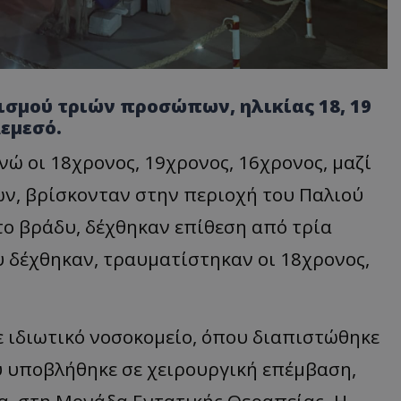
σμού τριών προσώπων, ηλικίας 18, 19
Λεμεσό.
νώ οι 18χρονος, 19χρονος, 16χρονος, μαζί
ών, βρίσκονταν στην περιοχή του Παλιού
 το βράδυ, δέχθηκαν επίθεση από τρία
υ δέχθηκαν, τραυματίστηκαν οι 18χρονος,
 ιδιωτικό νοσοκομείο, όπου διαπιστώθηκε
ύ υποβλήθηκε σε χειρουργική επέμβαση,
α, στη Μονάδα Εντατικής Θεραπείας. Η