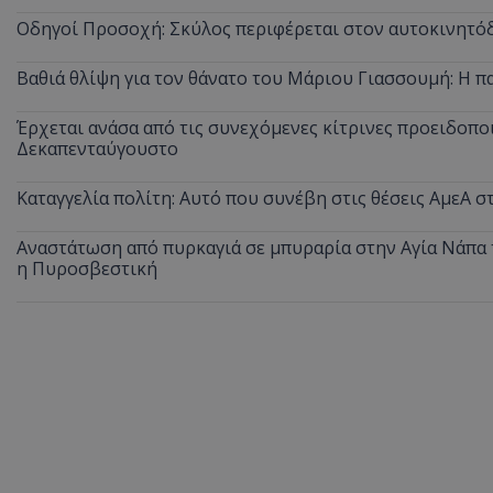
Οδηγοί Προσοχή: Σκύλος περιφέρεται στον αυτοκινητόδ
Βαθιά θλίψη για τον θάνατο του Μάριου Γιασσουμή: Η π
ASP.NET_SessionI
Έρχεται ανάσα από τις συνεχόμενες κίτρινες προειδοποι
Δεκαπενταύγουστο
Καταγγελία πολίτη: Αυτό που συνέβη στις θέσεις ΑμεΑ 
msToken
Αναστάτωση από πυρκαγιά σε μπυραρία στην Αγία Νάπα τ
η Πυροσβεστική
CookieScriptConse