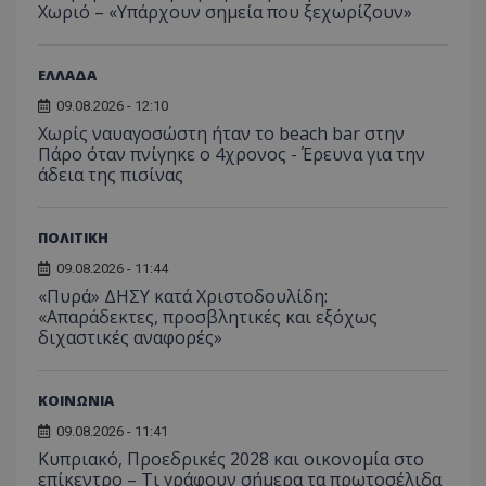
Χωριό – «Υπάρχουν σημεία που ξεχωρίζουν»
C
1 μήνας
Αυτό τ
Adform
guest_id
1 χρόνος 1
Αυτό
Twitter Inc.
χρησιμ
.adform.net
μήνας
ρυθμ
.twitter.com
για τον
το Tw
προσδι
ΕΛΛΑΔΑ
αναγ
συχνότ
να π
επισκέ
09.08.2026 - 12:10
τον 
τον τρ
του 
Χωρίς ναυαγοσώστη ήταν το beach bar στην
οποίο 
επισκέπ
Πάρο όταν πνίγηκε ο 4χρονος - Έρευνα για την
πρόσβα
άδεια της πισίνας
ιστοσε
Συλλέγε
για τις
του χρ
ΠΟΛΙΤΙΚΗ
ιστοσε
ποιες σ
έχουν 
09.08.2026 - 11:44
«Πυρά» ΔΗΣΥ κατά Χριστοδουλίδη:
_ga_J7RS52TMNC
.tothemaonline.com
1 χρόνος 1
Αυτό τ
«Απαράδεκτες, προσβλητικές και εξόχως
μήνας
χρησιμ
από το
διχαστικές αναφορές»
Analyti
διατήρ
κατάσ
περιόδ
ΚΟΙΝΩΝΙΑ
σύνδεσ
09.08.2026 - 11:41
Κυπριακό, Προεδρικές 2028 και οικονομία στο
επίκεντρο – Τι γράφουν σήμερα τα πρωτοσέλιδα