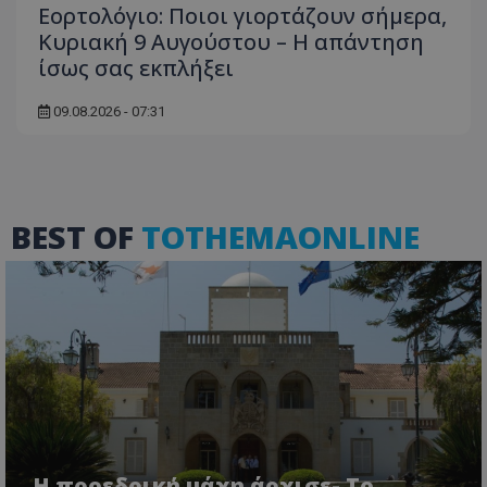
Εορτολόγιο: Ποιοι γιορτάζουν σήμερα,
Κυριακή 9 Αυγούστου – Η απάντηση
ίσως σας εκπλήξει
09.08.2026 - 07:31
ASP.NET_SessionId
Microsoft Corporation
themasports.tothemaonline.co
BEST OF
TOTHEMAONLINE
VISITOR_PRIVACY_METADATA
YouTube
.youtube.com
Η προεδρική μάχη άρχισε- Το