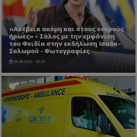
CookieScriptConsent
CookieScript
www.tothemaonline.com
«Ασέβεια ακόμη και στους νεκρούς
ήρωες» – Σάλος με την εμφάνιση
του Φειδία στην εκδήλωση Ισαάκ–
Σολωμού - Φωτογραφίες
09.08.2026 - 09:30
usprivacy
.themasports.tothemaonline.co