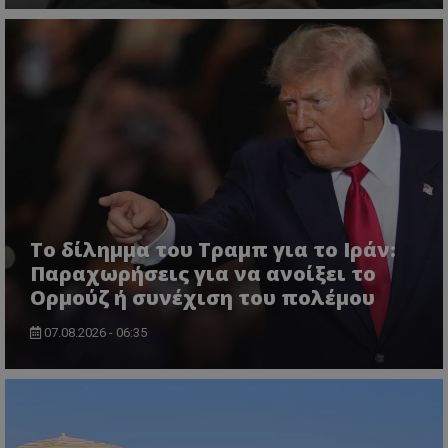
ASP.NET_SessionId
Microsoft Corporation
themasports.tothemaonline.co
Το δίλημμα του Τραμπ για το Ιράν:
Παραχωρήσεις για να ανοίξει το
Ορμούζ ή συνέχιση του πολέμου
07.08.2026 - 06:35
VISITOR_PRIVACY_METADATA
YouTube
.youtube.com