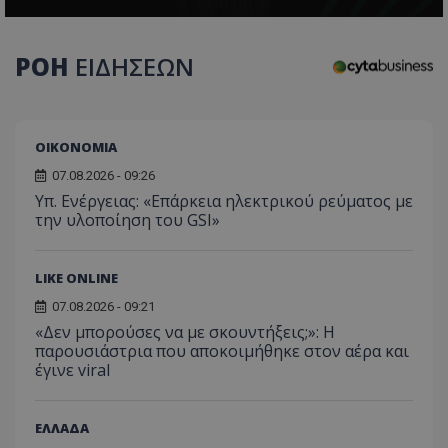
ΡΟΗ
ΕΙΔΗΣΕΩΝ
CookieScriptConsent
CookieScript
www.tothemaonline.com
ΟΙΚΟΝΟΜΙΑ
07.08.2026 - 09:26
Υπ. Ενέργειας: «Επάρκεια ηλεκτρικού ρεύματος με
την υλοποίηση του GSI»
LIKE ONLINE
07.08.2026 - 09:21
usprivacy
.themasports.tothemaonline.co
«Δεν μπορούσες να με σκουντήξεις;»: Η
παρουσιάστρια που αποκοιμήθηκε στον αέρα και
έγινε viral
ΕΛΛΑΔΑ