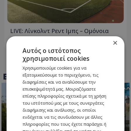
LIVE: Λίνκολντ Ρεντ Ιμπς – Ομόνοια
×
06.08.2026 - 18:54
Αυτός ο ιστότοπος
χρησιμοποιεί cookies
Χρησιμοποιούμε cookies για να
BEST OF
TOTHEMAONLINE
εξατομικεύσουμε το περιεχόμενο, τις
διαφημίσεις και να αναλύσουμε την
επισκεψιμότητά μας. Μοιραζόμαστε
επίσης πληροφορίες σχετικά με τη χρήση
του ιστότοπού μας με τους συνεργάτες
διαφήμισης και ανάλυσης, οι οποίοι
ενδέχεται να τις συνδυάσουν με άλλες
πληροφορίες που τους έχετε παράσχει ή
που έχουν συλλέξει από τη χρήση των