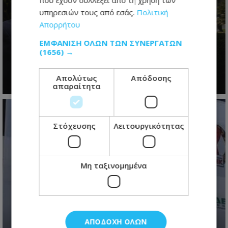
υπηρεσιών τους από εσάς.
Πολιτική
Απορρήτου
Το restart Χριστοδουλίδη: Η
ΕΜΦΆΝΙΣΗ ΌΛΩΝ ΤΩΝ ΣΥΝΕΡΓΑΤΏΝ
τελευταία ευκαιρία πριν από τη
(1656) →
μεγάλη πολιτική μάχη του 2028
07.08.2026 - 06:21
Απολύτως
Απόδοσης
απαραίτητα
Στόχευσης
Λειτουργικότητας
Μη ταξινομημένα
Θρίλερ στην ΕΔΕΚ με τις
ΑΠΟΔΟΧΉ ΌΛΩΝ