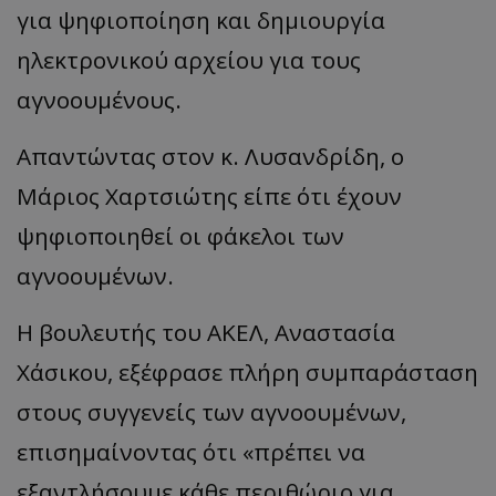
για ψηφιοποίηση και δημιουργία
__cf_bm
Cloudflare Inc.
ηλεκτρονικού αρχείου για τους
.twitter.com
αγνοουμένους.
Απαντώντας στον κ. Λυσανδρίδη, ο
Μάριος Χαρτσιώτης είπε ότι έχουν
ψηφιοποιηθεί οι φάκελοι των
αγνοουμένων.
ASP.NET_SessionId
Microsoft Corporation
lifenewscy.tothemaonline.com
Η βουλευτής του ΑΚΕΛ, Αναστασία
Χάσικου, εξέφρασε πλήρη συμπαράσταση
στους συγγενείς των αγνοουμένων,
επισημαίνοντας ότι «πρέπει να
εξαντλήσουμε κάθε περιθώριο για