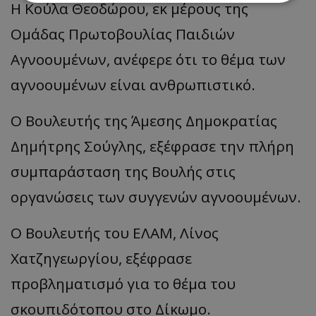
Η Κούλα Θεοδώρου, εκ μέρους της
Ομάδας Πρωτοβουλίας Παιδιών
Απολύτως απαραίτητα
Απόδοσης
Στόχευσης
Λειτουργικότητας
Αγνοουμένων, ανέφερε ότι το θέμα των
Μη ταξινομημένα
αγνοουμένων είναι ανθρωπιστικό.
Τα απολύτως απαραίτητα cookies επιτρέπουν
βασικές λειτουργίες του ιστότοπου, όπως τη
Ο Βουλευτής της Άμεσης Δημοκρατίας
σύνδεση χρήστη και τη διαχείριση λογαριασμού.
Ο ιστότοπος δεν μπορεί να χρησιμοποιηθεί σωστά
Δημήτρης Σούγλης, εξέφρασε την πλήρη
χωρίς τα απολύτως απαραίτητα cookies.
Ονοματεπώνυμο
Προμηθευτής
/
Πεδίο
συμπαράσταση της Βουλής στις
usprivacy
.lifenewscy.tothemaonline.com
οργανώσεις των συγγενών αγνοουμένων.
Ο Βουλευτής του ΕΛΑΜ, Λίνος
Χατζηγεωργίου, εξέφρασε
προβληματισμό για το θέμα του
σκουπιδότοπου στο Δίκωμο.