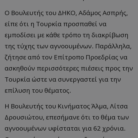
ASP.NET_SessionId
Microsoft Corporation
Ο Βουλευτής του ΔΗΚΟ, Αδάμος Ασπρής,
themasports.tothemaonline.co
είπε ότι η Τουρκία προσπαθεί να
εμποδίσει με κάθε τρόπο τη διακρίβωση
της τύχης των αγνοουμένων. Παράλληλα,
ζήτησε από τον Επίτροπο Προεδρίας να
ασκηθούν περισσότερες πιέσεις προς την
Τουρκία ώστε να συνεργαστεί για την
επίλυση του θέματος.
VISITOR_PRIVACY_METADATA
YouTube
.youtube.com
Η Βουλευτής του Κινήματος Άλμα, Λίτσα
Δρουσιώτου, επεσήμανε ότι το θέμα των
αγνοουμένων υφίσταται για 62 χρόνια.