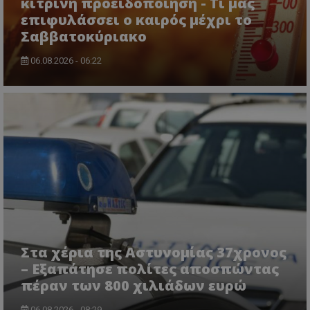
κίτρινη προειδοποίηση - Τι μας
επιφυλάσσει ο καιρός μέχρι το
Σαββατοκύριακο
06.08.2026 - 06:22
Στα χέρια της Αστυνομίας 37χρονος
– Εξαπάτησε πολίτες αποσπώντας
πέραν των 800 χιλιάδων ευρώ
06.08.2026 - 08:29