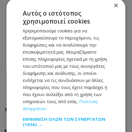
×
Αυτός ο ιστότοπος
χρησιμοποιεί cookies
Χρησιμοποιούμε cookies για να
εξατομικεύσουμε το περιεχόμενο, τις
διαφημίσεις και να αναλύσουμε την
επισκεψιμότητά μας. Μοιραζόμαστε
επίσης πληροφορίες σχετικά με τη χρήση
του ιστότοπού μας με τους συνεργάτες
διαφήμισης και ανάλυσης, οι οποίοι
ενδέχεται να τις συνδυάσουν με άλλες
πληροφορίες που τους έχετε παράσχει ή
που έχουν συλλέξει από τη χρήση των
υπηρεσιών τους από εσάς.
Πολιτική
Απορρήτου
Tags
ΕΜΦΆΝΙΣΗ ΌΛΩΝ ΤΩΝ ΣΥΝΕΡΓΑΤΏΝ
Διεθνείς Ειδήσεις
Likeonline
Viral
(1656) →
Μοιράσου αυτό το άρθρο