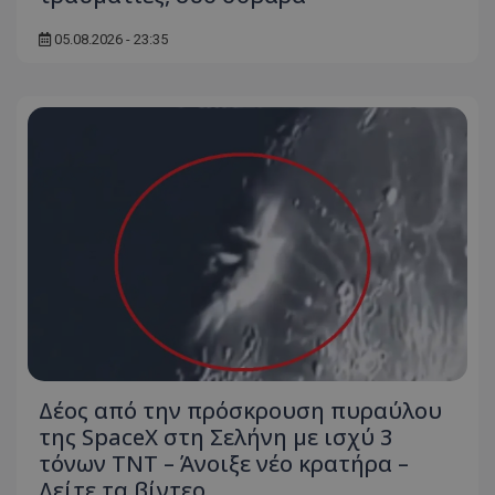
05.08.2026 - 23:35
msToken
.tiktok.com
Δέος από την πρόσκρουση πυραύλου
CookieScriptConsent
CookieScript
της SpaceX στη Σελήνη με ισχύ 3
www.tothemaonline.com
τόνων TNT – Άνοιξε νέο κρατήρα –
Δείτε τα βίντεο