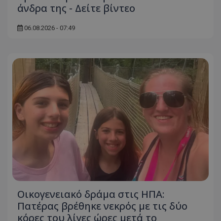
άνδρα της - Δείτε βίντεο
ASP.NET_SessionId
Microsoft Corporation
themasports.tothemaonline.co
06.08.2026 - 07:49
VISITOR_PRIVACY_METADATA
YouTube
.youtube.com
Οικογενειακό δράμα στις ΗΠΑ:
Πατέρας βρέθηκε νεκρός με τις δύο
κόρες του λίγες ώρες μετά το