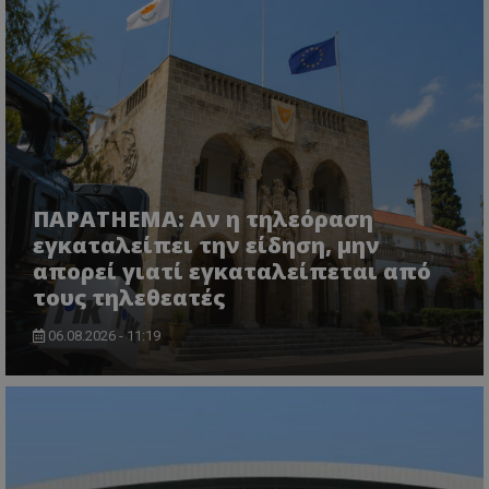
CookieScriptConsent
CookieScript
www.tothemaonline.com
ΠΑΡΑTHEMA: Αν η τηλεόραση
εγκαταλείπει την είδηση, μην
απορεί γιατί εγκαταλείπεται από
τους τηλεθεατές
06.08.2026 - 11:19
usprivacy
.themasports.tothemaonline.co