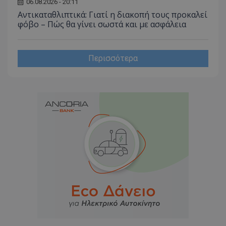
06.08.2026 - 20:11
Analyti
διατήρ
Αντικαταθλιπτικά: Γιατί η διακοπή τους προκαλεί
κατάσ
φόβο – Πώς θα γίνει σωστά και με ασφάλεια
περιόδ
σύνδεσ
Περισσότερα