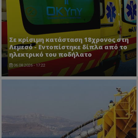
VISITOR_PRIVACY_METADATA
YouTube
.youtube.com
Σε κρίσιμη κατάσταση 18χρονος στη
Λεμεσό - Εντοπίστηκε δίπλα από το
ηλεκτρικό του ποδήλατο
06.08.2026 - 17:22