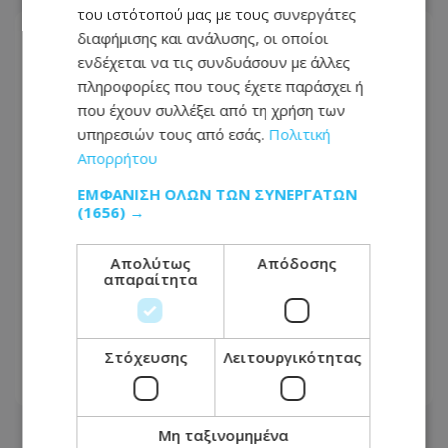
του ιστότοπού μας με τους συνεργάτες
διαφήμισης και ανάλυσης, οι οποίοι
ενδέχεται να τις συνδυάσουν με άλλες
πληροφορίες που τους έχετε παράσχει ή
που έχουν συλλέξει από τη χρήση των
υπηρεσιών τους από εσάς.
Πολιτική
Απορρήτου
ΕΜΦΆΝΙΣΗ ΌΛΩΝ ΤΩΝ ΣΥΝΕΡΓΑΤΏΝ
(1656) →
Απολύτως
Απόδοσης
απαραίτητα
Συνεχίζονται οι ζέστες: Εκδόθηκε νέα
κίτρινη προειδοποίηση - Πότε τίθεται
σε ισχύ
Στόχευσης
Λειτουργικότητας
06.08.2026 - 16:07
Μη ταξινομημένα