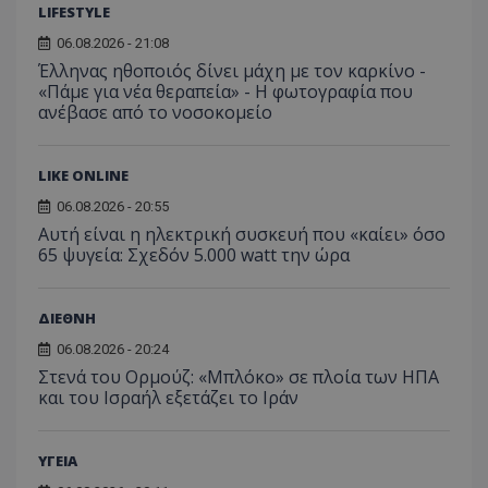
ενίσχυση της
ιστοσε
LIFESTYLE
αναφ
εμπειρίας του
χρήστη ή στη
_ga_ECPYT7ERET
.tothemaonline.com
1 χρόνος 1
Αυτό τ
06.08.2026 - 21:08
YSC
συνεδρία
Αυτό
Google LLC
παρακολούθη
μήνας
χρησιμ
έχει 
.youtube.com
της συμπερι
Έλληνας ηθοποιός δίνει μάχη με τον καρκίνο -
από το
από 
του χρήστη γ
Analyti
«Πάμε για νέα θεραπεία» - Η φωτογραφία που
για ν
ανάλυση των
διατήρ
παρα
ανέβασε από το νοσοκομείο
επιδόσεων.
κατάσ
προβ
περιόδ
ενσω
σύνδεσ
βίντε
LIKE ONLINE
C
1 μήνας
Αυτό τ
Adform
guest_id
1 χρόνος 1
Αυτό
Twitter Inc.
χρησιμ
.adform.net
μήνας
ρυθμ
.twitter.com
06.08.2026 - 20:55
για τον
το Tw
προσδι
αναγ
Αυτή είναι η ηλεκτρική συσκευή που «καίει» όσο
συχνότ
να π
65 ψυγεία: Σχεδόν 5.000 watt την ώρα
επισκέ
τον 
τον τρ
του 
οποίο 
επισκέπ
πρόσβα
ΔΙΕΘΝΗ
ιστοσε
Συλλέγε
06.08.2026 - 20:24
για τις
Στενά του Ορμούζ: «Μπλόκο» σε πλοία των ΗΠΑ
του χρ
ιστοσε
και του Ισραήλ εξετάζει το Ιράν
ποιες σ
έχουν 
_ga_J7RS52TMNC
.tothemaonline.com
1 χρόνος 1
Αυτό τ
ΥΓΕΙΑ
μήνας
χρησιμ
από το