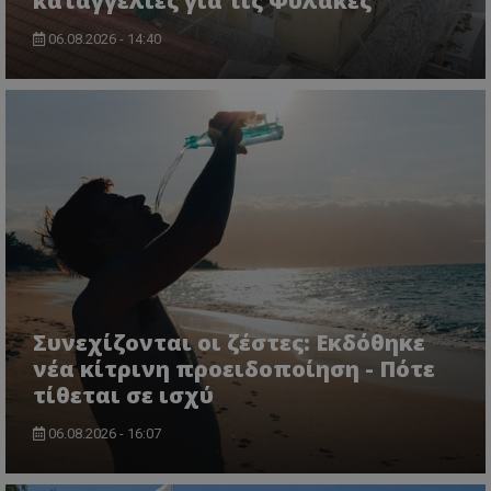
καταγγελίες για τις Φυλακές
06.08.2026 - 14:40
ASP.NET_SessionId
Microsoft Corporation
lifenewscy.tothemaonline.com
Συνεχίζονται οι ζέστες: Εκδόθηκε
νέα κίτρινη προειδοποίηση - Πότε
msToken
.tiktok.com
τίθεται σε ισχύ
06.08.2026 - 16:07