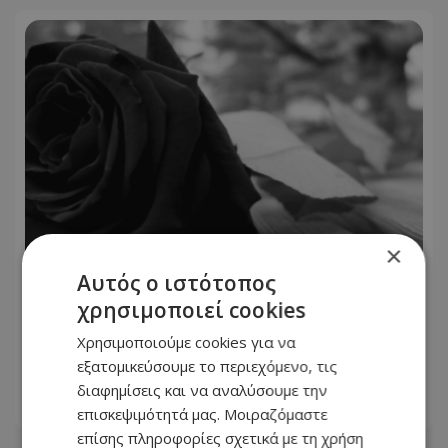
×
Αυτός ο ιστότοπος
Στη γειτονιά των αγγέλων η 70χρονη
χρησιμοποιεί cookies
Καίτη στη Λευκωσία - Η παράκληση
της οικογένειάς της για την κηδεία
Χρησιμοποιούμε cookies για να
-Φωτογραφία
εξατομικεύσουμε το περιεχόμενο, τις
διαφημίσεις και να αναλύσουμε την
06.08.2026 - 16:33
επισκεψιμότητά μας. Μοιραζόμαστε
επίσης πληροφορίες σχετικά με τη χρήση