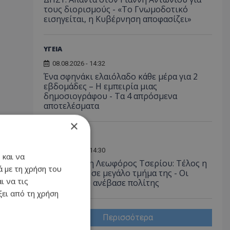
τους διορισμούς - «Το Γνωμοδοτικό
εισηγείται, η Κυβέρνηση αποφασίζει»
ΥΓΕΙΑ
08.08.2026 - 14:32
Ένα σφηνάκι ελαιόλαδο κάθε μέρα για 2
εβδομάδες – Η εμπειρία μιας
δημοσιογράφου - Τα 4 απρόσμενα
αποτελέσματα
×
ΚΟΙΝΩΝΙΑ
08.08.2026 - 14:30
 και να
Αγνώριστη η Λεωφόρος Τσερίου: Τέλος η
 με τη χρήση του
ταλαιπωρία σε μεγάλο τμήμα της - Οι
ι να τις
εικόνες που ανέβασε πολίτης
ει από τη χρήση
Περισσότερα