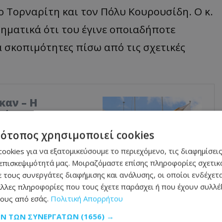
 Τορναρίτη και τον Πόλυ Κουρουσίδη. Ο κ.
ηματικά ότι του έγινε οποιαδήποτε
 σκοπιμότητες πίσω από τις σχετικές
καν – Η
κό
δεν είναι τέλειο και
τότοπος χρησιμοποιεί cookies
φώς καλύτερο από αυτό
ookies για να εξατομικεύσουμε το περιεχόμενο, τις διαφημίσεις
ταν η κομματική
επισκεψιμότητά μας. Μοιραζόμαστε επίσης πληροφορίες σχετικά
ρωτής Κυβερνητικός
 τους συνεργάτες διαφήμισης και ανάλυσης, οι οποίοι ενδέχετα
δικη» την κριτική κατά
λλες πληροφορίες που τους έχετε παράσχει ή που έχουν συλλέξ
σμούς σε Διοικητικά
ους από εσάς.
Πολιτική Απορρήτου
, οι εισηγήσεις του
ό 78%.
ΩΝ ΤΩΝ ΣΥΝΕΡΓΑΤΏΝ
(1656) →