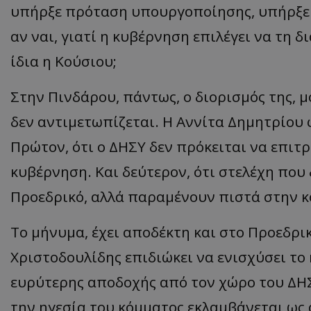
υπήρξε πρόταση υπουργοποίησης, υπήρξε 
ASP.NET_SessionI
αν ναι, γιατί η κυβέρνηση επιλέγει να τη 
ίδια η Κούσιου;
Στην Πινδάρου, πάντως, ο διορισμός της,
VISITOR_PRIVACY
δεν αντιμετωπίζεται. Η Αννίτα Δημητρίου 
Πρώτον, ότι ο ΔΗΣΥ δεν πρόκειται να επιτ
κυβέρνηση. Και δεύτερον, ότι στελέχη που 
Προεδρικό, αλλά παραμένουν πιστά στην κ
Το μήνυμα, έχει αποδέκτη και στο Προεδρικ
__cf_bm
Χριστοδουλίδης επιδιώκει να ενισχύσει τ
ευρύτερης αποδοχής από τον χώρο του ΔΗΣ
την ηγεσία του κόμματος εκλαμβάνεται ως
__cf_bm