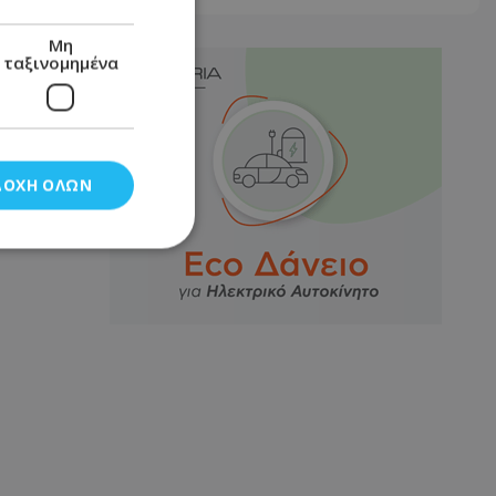
Μη
ταξινομημένα
ΔΟΧΉ ΌΛΩΝ
νομημένα
στη και τη
τητα cookies.
αποθηκεύει το
θεσης του χρήστη
 παρακολούθηση και
τα σύμφωνα με τον
ρρήτου των
ειών.