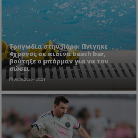
ASP.NET_SessionId
Microsoft Corporation
lifenewscy.tothemaonline.com
Τραγωδία στην Πάρο: Πνίγηκε
4χρονος σε πισίνα beach bar,
βούτηξε ο μπάρμαν για να τον
σώσει
08.08.2026 - 20:21
msToken
.tiktok.com