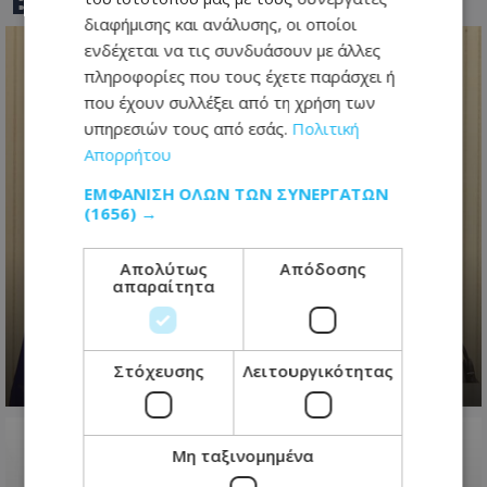
BEST OF
TOTHEMAONLINE
διαφήμισης και ανάλυσης, οι οποίοι
ενδέχεται να τις συνδυάσουν με άλλες
πληροφορίες που τους έχετε παράσχει ή
που έχουν συλλέξει από τη χρήση των
υπηρεσιών τους από εσάς.
Πολιτική
Απορρήτου
ΕΜΦΆΝΙΣΗ ΌΛΩΝ ΤΩΝ ΣΥΝΕΡΓΑΤΏΝ
(1656) →
«Το πάρτι έχει τελειώσει»
διαμήνυσε ο Πρόεδρος
Απολύτως
Απόδοσης
Χριστοδουλίδης για διορισμούς -
απαραίτητα
Έστειλε μήνυμα σε ΔΗΣΥ-ΑΚΕΛ για
εκλογές
08.08.2026 - 22:54
Στόχευσης
Λειτουργικότητας
Μη ταξινομημένα