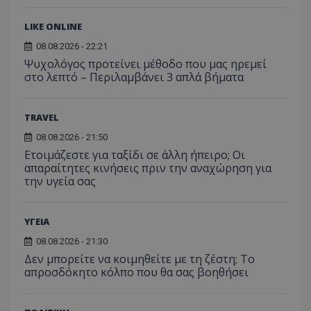
LIKE ONLINE
08.08.2026 - 22:21
Ψυχολόγος προτείνει μέθοδο που μας ηρεμεί
στο λεπτό – Περιλαμβάνει 3 απλά βήματα
TRAVEL
08.08.2026 - 21:50
Ετοιμάζεστε για ταξίδι σε άλλη ήπειρο; Οι
Προμηθευτής
απαραίτητες κινήσεις πριν την αναχώρηση για
Ονοματεπώνυμο
Λήξη
Περιγραφή
Προμηθευτής
/
Πεδίο
/
Ονοματεπώνυμο
Λήξη
Περιγραφή
την υγεία σας
Πεδίο
Προμηθευτής
/
Ονοματεπώνυμο
Λήξη
Περιγ
A_1283
gml-grp.com
2 μήνες 4
Αυτό το cook
Πεδίο
εβδομάδες
χρησιμοποιείτ
mid
1
Αυτό είναι ένα
Meta
την
χρόνος
cookie
_ga_7ZKH09CT69
Platform Inc.
.tothemaonline.com
1 χρόνος 1
Αυτό τ
Προμηθευτής
/
ΥΓΕΙΑ
παρακολούθη
Ονοματεπώνυμο
Λήξη
Περι
1
Instagram που
.instagram.com
μήνας
χρησιμ
Πεδίο
της συμπερι
μήνας
επιτρέπει τη
από το
του χρήστη κ
08.08.2026 - 21:30
λειτουργικότητ
Analyti
VISITOR_INFO1_LIVE
5 μήνες 4
Αυτό
Google LLC
αλληλεπίδρασ
των κοινωνικών
διατήρ
Δεν μπορείτε να κοιμηθείτε με τη ζέστη; Το
εβδομάδες
έχει 
.youtube.com
την ενίσχυση
μέσων μέσα
κατάσ
από 
απροσδόκητο κόλπο που θα σας βοηθήσει
εμπειρίας του
στον ιστότοπο.
περιόδ
για ν
χρήστη ή τη
σύνδεσ
παρα
συλλογή δεδ
προτ
για την ανάλ
_ga_1GFPXQZD17
.tothemaonline.com
1 χρόνος 1
Αυτό τ
χρησ
και εξατομικ