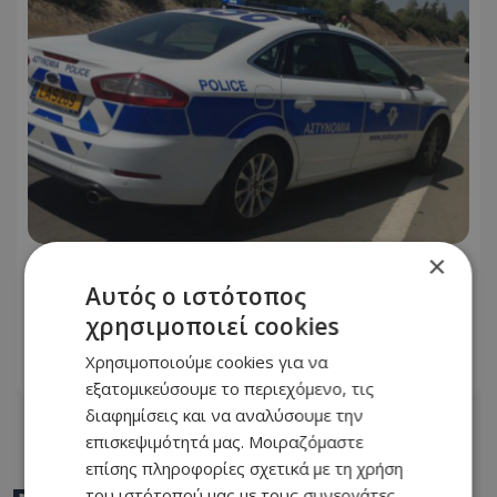
×
Ωρες αγωνίας για τον 58χρονο Georgi:
Αυτός ο ιστότοπος
Εξαφανίστηκε στη Λευκωσία - Toν
χρησιμοποιεί cookies
ψάχνουν μια εβδομάδα - Φωτογραφία
Χρησιμοποιούμε cookies για να
08.08.2026 - 10:32
εξατομικεύσουμε το περιεχόμενο, τις
διαφημίσεις και να αναλύσουμε την
επισκεψιμότητά μας. Μοιραζόμαστε
επίσης πληροφορίες σχετικά με τη χρήση
του ιστότοπού μας με τους συνεργάτες