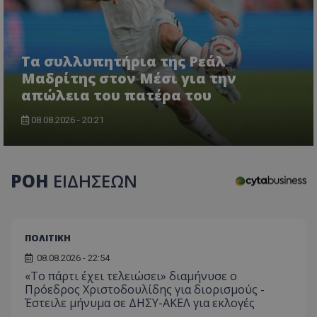
Τα συλλυπητήρια της Ρεάλ
Μαδρίτης στον Μέσι για την
απώλεια του πατέρα του
CookieScriptConsent
CookieScript
www.tothemaonline.com
08.08.2026 - 20:21
ΡΟΗ
ΕΙΔΗΣΕΩΝ
ΠΟΛΙΤΙΚΗ
08.08.2026 - 22:54
«Το πάρτι έχει τελειώσει» διαμήνυσε ο
Πρόεδρος Χριστοδουλίδης για διορισμούς -
usprivacy
.themasports.tothemaonline.co
Έστειλε μήνυμα σε ΔΗΣΥ-ΑΚΕΛ για εκλογές