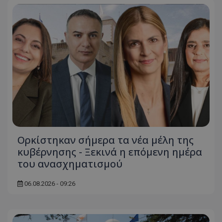
ASP.NET_SessionId
Microsoft Corporation
themasports.tothemaonline.co
Ορκίστηκαν σήμερα τα νέα μέλη της
κυβέρνησης - Ξεκινά η επόμενη ημέρα
VISITOR_PRIVACY_METADATA
YouTube
.youtube.com
του ανασχηματισμού
06.08.2026 - 09:26