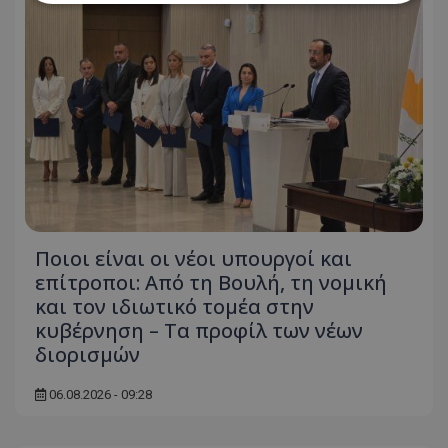
Απολύτως απαραίτητα
Απόδοσης
Στόχευσης
Λειτουργικότητας
Μη ταξινομημένα
Τα απολύτως απαραίτητα cookies επιτρέπουν
βασικές λειτουργίες του ιστότοπου, όπως τη
σύνδεση χρήστη και τη διαχείριση λογαριασμού.
Ο ιστότοπος δεν μπορεί να χρησιμοποιηθεί σωστά
χωρίς τα απολύτως απαραίτητα cookies.
Ονοματεπώνυμο
Προμηθευτής
/
Πεδίο
Ποιοι είναι οι νέοι υπουργοί και
usprivacy
.lifenewscy.tothemaonline.com
επίτροποι: Από τη Βουλή, τη νομική
και τον ιδιωτικό τομέα στην
κυβέρνηση – Τα προφίλ των νέων
διορισμών
06.08.2026 - 09:28