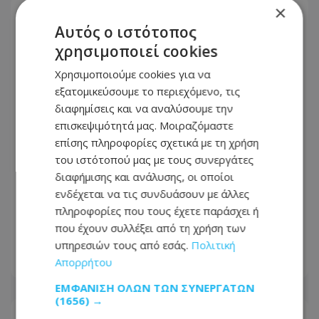
×
Αυτός ο ιστότοπος
χρησιμοποιεί cookies
Χρησιμοποιούμε cookies για να
εξατομικεύσουμε το περιεχόμενο, τις
διαφημίσεις και να αναλύσουμε την
επισκεψιμότητά μας. Μοιραζόμαστε
επίσης πληροφορίες σχετικά με τη χρήση
του ιστότοπού μας με τους συνεργάτες
διαφήμισης και ανάλυσης, οι οποίοι
ενδέχεται να τις συνδυάσουν με άλλες
Σενέκης: «Αναλαμβάνουμε με βαριά
πληροφορίες που τους έχετε παράσχει ή
ευθύνη – Θα τιμήσουμε μέχρι τέλους
που έχουν συλλέξει από τη χρήση των
το κυβερνητικό πρόγραμμα»
υπηρεσιών τους από εσάς.
Πολιτική
Απορρήτου
06.08.2026 - 10:04
ΕΜΦΆΝΙΣΗ ΌΛΩΝ ΤΩΝ ΣΥΝΕΡΓΑΤΏΝ
(1656) →