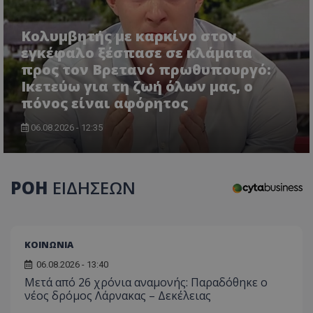
τον 
τον τρ
του 
οποίο 
επισκέπ
Κολυμβητής με καρκίνο στον
πρόσβα
ιστοσε
εγκέφαλο ξέσπασε σε κλάματα
Συλλέγε
για τις
προς τον Βρετανό πρωθυπουργό:
του χρ
Ικετεύω για τη ζωή όλων μας, ο
ιστοσε
ποιες σ
πόνος είναι αφόρητος
έχουν 
_ga_J7RS52TMNC
.tothemaonline.com
1 χρόνος 1
Αυτό τ
06.08.2026 - 12:35
μήνας
χρησιμ
από το
Analyti
διατήρ
κατάσ
ΡΟΗ
ΕΙΔΗΣΕΩΝ
περιόδ
σύνδεσ
ΚΟΙΝΩΝΙΑ
06.08.2026 - 13:40
Μετά από 26 χρόνια αναμονής: Παραδόθηκε ο
νέος δρόμος Λάρνακας – Δεκέλειας