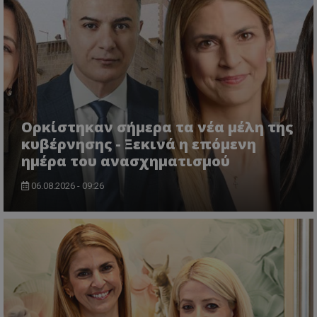
msToken
.tiktok.com
Ορκίστηκαν σήμερα τα νέα μέλη της
κυβέρνησης - Ξεκινά η επόμενη
ημέρα του ανασχηματισμού
06.08.2026 - 09:26
CookieScriptConsent
CookieScript
www.tothemaonline.com