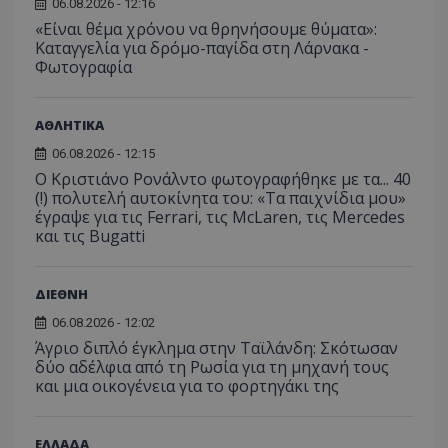
06.08.2026 - 12:16
«Είναι θέμα χρόνου να θρηνήσουμε θύματα»:
Καταγγελία για δρόμο-παγίδα στη Λάρνακα -
Φωτογραφία
ΑΘΛΗΤΙΚΑ
06.08.2026 - 12:15
Ο Κριστιάνο Ρονάλντο φωτογραφήθηκε με τα... 40
(!) πολυτελή αυτοκίνητα του: «Τα παιχνίδια μου»
έγραψε για τις Ferrari, τις McLaren, τις Mercedes
και τις Bugatti
ΔΙΕΘΝΗ
06.08.2026 - 12:02
Άγριο διπλό έγκλημα στην Ταϊλάνδη: Σκότωσαν
δύο αδέλφια από τη Ρωσία για τη μηχανή τους
και μια οικογένεια για το φορτηγάκι της
ΕΛΛΑΔΑ