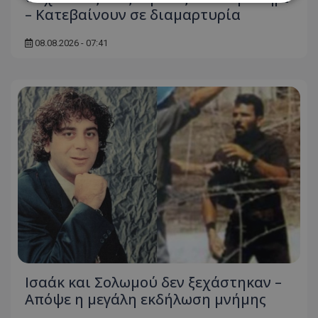
– Κατεβαίνουν σε διαμαρτυρία
Απολύτως απαραίτητα
Απόδοσης
08.08.2026 - 07:41
Στόχευσης
Λειτουργικότητας
Μη ταξινομημένα
Τα απολύτως απαραίτητα cookies επιτρέπουν
βασικές λειτουργίες του ιστότοπου, όπως τη
σύνδεση χρήστη και τη διαχείριση λογαριασμού.
Ο ιστότοπος δεν μπορεί να χρησιμοποιηθεί σωστά
χωρίς τα απολύτως απαραίτητα cookies.
Ονοματεπώνυμο
Προμηθευτής
/
Πεδίο
usprivacy
.lifenewscy.tothemaonline.com
Ισαάκ και Σολωμού δεν ξεχάστηκαν –
Απόψε η μεγάλη εκδήλωση μνήμης