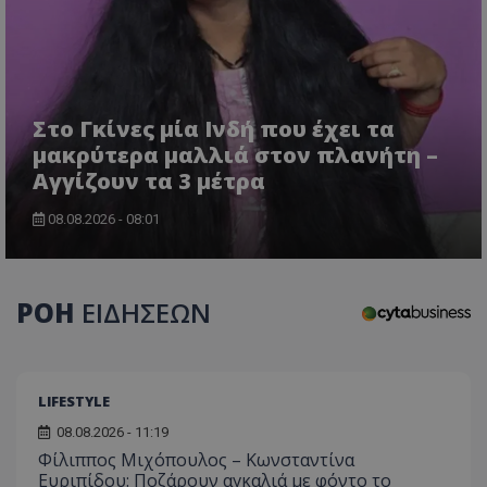
τον 
τον τρ
του 
οποίο 
επισκέπ
πρόσβα
ιστοσε
Συλλέγε
για τις
του χρ
Στο Γκίνες μία Ινδή που έχει τα
ιστοσε
ποιες σ
μακρύτερα μαλλιά στον πλανήτη –
έχουν 
Αγγίζουν τα 3 μέτρα
_ga_J7RS52TMNC
.tothemaonline.com
1 χρόνος 1
Αυτό τ
μήνας
χρησιμ
08.08.2026 - 08:01
από το
Analyti
διατήρ
κατάσ
περιόδ
σύνδεσ
ΡΟΗ
ΕΙΔΗΣΕΩΝ
LIFESTYLE
08.08.2026 - 11:19
Φίλιππος Μιχόπουλος – Κωνσταντίνα
Ευριπίδου: Ποζάρουν αγκαλιά με φόντο το