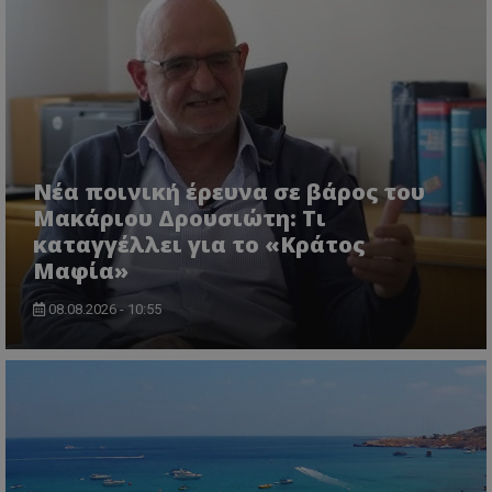
msToken
.tiktok.com
Νέα ποινική έρευνα σε βάρος του
Μακάριου Δρουσιώτη: Τι
καταγγέλλει για το «Κράτος
Μαφία»
08.08.2026 - 10:55
CookieScriptConsent
CookieScript
www.tothemaonline.com