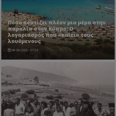
Πόσο κοστίζει πλέον μια μέρα στην
παραλία στην Κύπρο; Ο
λογαριασμός που «καίει» τους
λουόμενους
usprivacy
.themasports.tothemaonline.co
08.08.2026 - 07:24