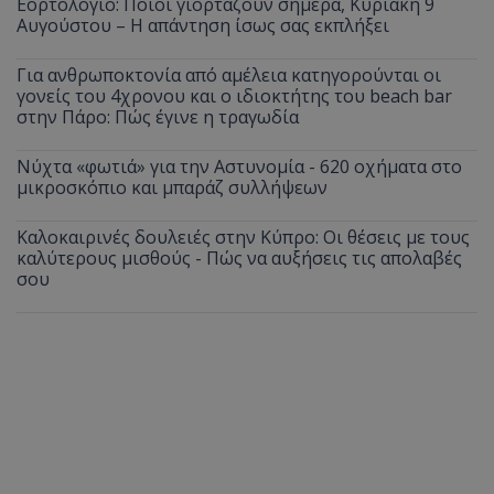
Εορτολόγιο: Ποιοι γιορτάζουν σήμερα, Κυριακή 9
Αυγούστου – Η απάντηση ίσως σας εκπλήξει
Για ανθρωποκτονία από αμέλεια κατηγορούνται οι
γονείς του 4χρονου και ο ιδιοκτήτης του beach bar
στην Πάρο: Πώς έγινε η τραγωδία
Νύχτα «φωτιά» για την Αστυνομία - 620 οχήματα στο
μικροσκόπιο και μπαράζ συλλήψεων
Καλοκαιρινές δουλειές στην Κύπρο: Οι θέσεις με τους
καλύτερους μισθούς - Πώς να αυξήσεις τις απολαβές
σου
__cf_bm
Cloudflare Inc.
.onesignal.com