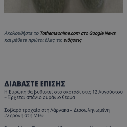
ASP.NET_SessionId
Microsoft Corporation
themasports.tothemaonline.co
Ακολουθήστε το
Tothemaonline.com στο Google News
και μάθετε πρώτοι όλες τις
ειδήσεις
ΔΙΑΒΑΣΤΕ ΕΠΙΣΗΣ
VISITOR_PRIVACY_METADATA
YouTube
.youtube.com
Η Ευρώπη θα βυθιστεί στο σκοτάδι στις 12 Αυγούστου
– Έρχεται σπάνιο ουράνιο θέαμα
Σοβαρό τροχαίο στη Λάρνακα – Διασωληνωμένη
22χρονη στη ΜΕΘ