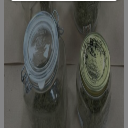
Απολύτως απαραίτητα
Απόδοσης
Στόχευσης
Λειτουργικότητας
Μη ταξινομημένα
Τα απολύτως απαραίτητα cookies επιτρέπουν
βασικές λειτουργίες του ιστότοπου, όπως τη
σύνδεση χρήστη και τη διαχείριση λογαριασμού.
Ο ιστότοπος δεν μπορεί να χρησιμοποιηθεί σωστά
χωρίς τα απολύτως απαραίτητα cookies.
Ονοματεπώνυμο
Προμηθευτής
/
Πεδίο
usprivacy
.lifenewscy.tothemaonline.com