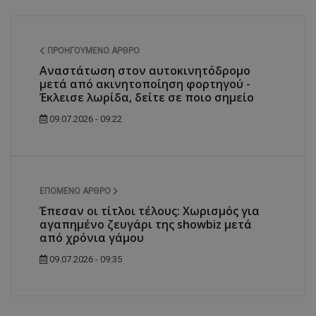
ΠΡΟΗΓΟΎΜΕΝΟ ΆΡΘΡΟ
Αναστάτωση στον αυτοκινητόδρομο
msToken
.tiktok.com
μετά από ακινητοποίηση φορτηγού -
Έκλεισε λωρίδα, δείτε σε ποιο σημείο
09.07.2026 - 09:22
ΕΠΌΜΕΝΟ ΆΡΘΡΟ
Έπεσαν οι τίτλοι τέλους: Χωρισμός για
αγαπημένο ζευγάρι της showbiz μετά
από χρόνια γάμου
09.07.2026 - 09:35
CookieScriptConsent
CookieScript
www.tothemaonline.com