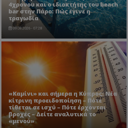
4χρονου και ο ιδιοκτήτης του beach
bar στην Πάρο: Πώς έγινε η
τραγωδία
09.08.2026 - 07:28
«Καμίνι» και σήμερα η Κύπρος: Νέα
κίτρινη προειδοποίηση – Πότε
τίθεται σε ισχύ – Πότε έρχονται
βροχές – Δείτε αναλυτικά το
«μενού»