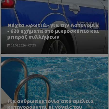
Νύχτα «φωτιά» για την Αστυνομία
- 620 οχήματα στο μικροσκόπιο και
μπαράζ συλλήψεων
09.08.2026 - 07:25
Για ανθρωποκτονία από αμέλεια
κατηγορούνται οι γονείς του