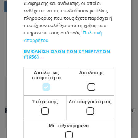
διαφήμισης και ανάλυσης, οι οποίοι
4180
ενδέχεται να τις συνδυάσουν με άλλες
πληροφορίες που τους έχετε παράσχει ή
4181
που έχουν συλλέξει από τη χρήση των
4182
υπηρεσιών τους από εσάς.
Πολιτική
...
Απορρήτου
4216
ΕΜΦΆΝΙΣΗ ΌΛΩΝ ΤΩΝ ΣΥΝΕΡΓΑΤΏΝ
(1656) →
4217
4218
Απολύτως
Απόδοσης
απαραίτητα
Στόχευσης
Λειτουργικότητας
ΡΟΗ
ΕΙΔΗΣΕΩΝ
Μη ταξινομημένα
ΑΣΤΥΝΟΜΙΚΟ ΡΕΠΟΡΤΑΖ