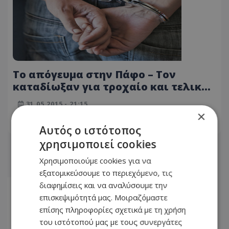
Το απόγευμα στην Πάφο – Τον
καταδίωξαν για τροχαίο και τελικά
βρήκαν άλλα στο ταμπλό του
31.05.2015 - 21:15
αυτοκινήτου
×
ΔΙΑΒΆΣΤΕ ΠΕΡΙΣΣΌΤΕΡΑ
Αυτός ο ιστότοπος
χρησιμοποιεί cookies
Χρησιμοποιούμε cookies για να
εξατομικεύσουμε το περιεχόμενο, τις
διαφημίσεις και να αναλύσουμε την
Αρχική
επισκεψιμότητά μας. Μοιραζόμαστε
4178
επίσης πληροφορίες σχετικά με τη χρήση
του ιστότοπού μας με τους συνεργάτες
4179