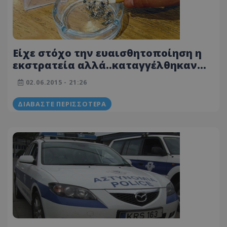
Είχε στόχο την ευαισθητοποίηση η
εκστρατεία αλλά..καταγγέλθηκαν
1.180 σε ένα μήνα για κάπνισμα! 85
02.06.2015 - 21:26
ευρώ το πρόστιμο
ΔΙΑΒΆΣΤΕ ΠΕΡΙΣΣΌΤΕΡΑ