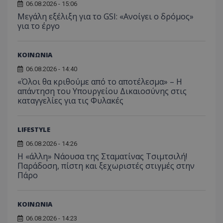
06.08.2026 - 15:06
ASP.NET_SessionId
Microsoft Corporation
Μεγάλη εξέλιξη για το GSI: «Ανοίγει ο δρόμος»
lifenewscy.tothemaonline.com
για το έργο
ΚΟΙΝΩΝΙΑ
06.08.2026 - 14:40
«Όλοι θα κριθούμε από το αποτέλεσμα» – Η
απάντηση του Υπουργείου Δικαιοσύνης στις
καταγγελίες για τις Φυλακές
LIFESTYLE
06.08.2026 - 14:26
msToken
.tiktok.com
Η «άλλη» Νάουσα της Σταματίνας Τσιμτσιλή!
Παράδοση, πίστη και ξεχωριστές στιγμές στην
Πάρο
ΚΟΙΝΩΝΙΑ
06.08.2026 - 14:23