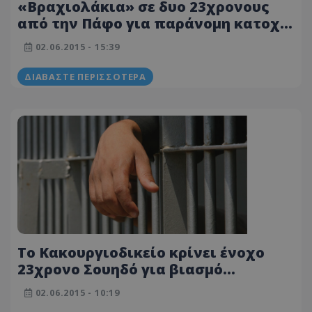
«Βραχιολάκια» σε δυο 23χρονους
από την Πάφο για παράνομη κατοχή
ναρκωτικών
02.06.2015 - 15:39
ΔΙΑΒΆΣΤΕ ΠΕΡΙΣΣΌΤΕΡΑ
To Κακουργιοδικείο κρίνει ένοχο
23χρονο Σουηδό για βιασμό
ανήλικης
02.06.2015 - 10:19