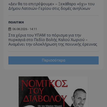
«Δεν θα το επιτρέψουμε» – Ξεκάθαρο «όχι» του
Δήμου Λατσιών-Γερίου στις δομές ανηλίκων
ΠΟΛΙΤΙΚΗ
06.08.2026 - 14:11
CookieScriptConsent
CookieScript
Στα χέρια του ΥΠΑΜ το πόρισμα για την
www.tothemaonline.com
πυρκαγιά στο Πεδίο Βολής Καλού Χωριού –
Αναμένει την ολοκλήρωση της ποινικής έρευνας
Περισσότερα
usprivacy
.themasports.tothemaonline.co