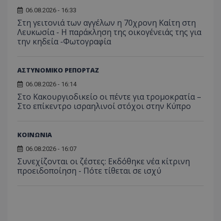
06.08.2026 - 16:33
usprivacy
.lifenewscy.tothemaonline.com
Στη γειτονιά των αγγέλων η 70χρονη Καίτη στη
Λευκωσία - Η παράκληση της οικογένειάς της για
την κηδεία -Φωτογραφία
ΑΣΤΥΝΟΜΙΚΟ ΡΕΠΟΡΤΑΖ
06.08.2026 - 16:14
Στο Κακουργιοδικείο οι πέντε για τρομοκρατία –
Στο επίκεντρο ισραηλινοί στόχοι στην Κύπρο
ASP.NET_SessionId
Microsoft Corporation
themasports.tothemaonline.co
ΚΟΙΝΩΝΙΑ
06.08.2026 - 16:07
Συνεχίζονται οι ζέστες: Εκδόθηκε νέα κίτρινη
προειδοποίηση - Πότε τίθεται σε ισχύ