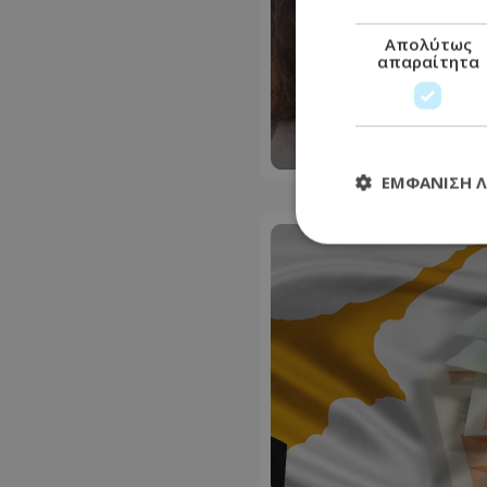
Απολύτως
απαραίτητα
ΕΜΦΆΝΙΣΗ 
Απολύτω
Τα απολύτως απαραί
διαχείριση λογαρια
Ονοματεπώνυμο
usprivacy