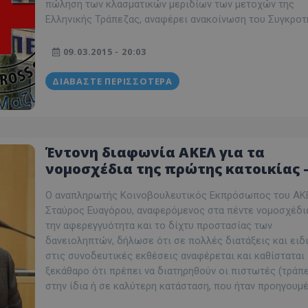
δευτερόλεπτα
για τη διάκρισ
.twitter.com
πώληση των κλασματικών μεριδίων των μετοχών της
και ρομπότ. Αυτ
Ελληνικής Τράπεζας, αναφέρει ανακοίνωση του Συγκροτ
για τον ιστότοπ
κάνει έγκυρες α
τη χρήση του ι
09.03.2015 - 20:03
d
συνεδρία
Αυτό το cookie 
Microsoft Corporation
Doubleclick και
lifenewscy.tothemaonline.com
πληροφορίες σχ
ΔΙΑΒΆΣΤΕ ΠΕΡΙΣΣΌΤΕΡΑ
με τον οποίο ο 
χρησιμοποιεί το
τυχόν διαφημίσ
έχει δει ο τελικ
επισκεφθεί τον 
.tiktok.com
1 εβδομάδα 3
Αυτό το cookie 
Έντονη διαφωνία ΑΚΕΛ για τα
μέρες
για σκοπούς τα
νομοσχέδια της πρώτης κατοικίας 
ασφάλειας, εξα
χρήστες παραμέ
Κερδισμένες μόνο οι τράπεζες
και τα δεδομένα
Ο αναπληρωτής Κοινοβουλευτικός Εκπρόσωπος του Α
εξασφαλισμένα
περιηγούνται μ
Σταύρος Ευαγόρου, αναφερόμενος στα πέντε νομοσχέδια
ιστοσελίδας ή 
την αφερεγγυότητα και το δίχτυ προστασίας των
τις υπηρεσίες τ
δανειοληπτών, δήλωσε ότι σε πολλές διατάξεις και ειδ
nt
4 εβδομάδες
Αυτό το cookie 
CookieScript
2 μέρες
από την υπηρεσί
στις συνοδευτικές εκθέσεις αναφέρεται και καθίσταται
www.tothemaonline.com
Script.com για 
ξεκάθαρο ότι πρέπει να διατηρηθούν οι πιστωτές (τράπ
προτιμήσεις συ
επισκέπτη Είναι
στην ίδια ή σε καλύτερη κατάσταση, που ήταν προηγουμ
banner cookie 
να λειτουργεί σ