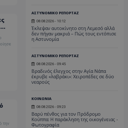
ορίζεται από το
 παρέχει
ΑΣΤΥΝΟΜΙΚΟ ΡΕΠΟΡΤΑΖ
ετικά με τον τρόπο
ες
τελικός χρήστης
08.08.2026 - 10:12
ν ιστότοπο και
ι
Έκλεψαν αυτοκίνητο στη Λεμεσό αλλά
εις που μπορεί να
ός χρήστης πριν
δεν πήγαν μακριά – Πώς τους εντόπισε
εν λόγω ιστότοπο.
ο
η Αστυνομία
ποίησε
χρησιμοποιείται
σει τη
υ χρήστη και τις
ΑΣΤΥΝΟΜΙΚΟ ΡΕΠΟΡΤΑΖ
ήτου για την
τους με την
08.08.2026 - 09:45
ταγράφει δεδομένα
συγκατάθεση του
Βραδινός έλεγχος στην Αγία Νάπα
κά με διάφορες
έκρυβε «λαβράκι»: Χειροπέδες σε δύο
υθμίσεις
σφαλίζοντας ότι
νεαρούς
τους τιμώνται σε
εδρίες.
χρησιμοποιείται
ΚΟΙΝΩΝΙΑ
η μεταξύ ανθρώπων
ό
ό είναι επωφελές
08.08.2026 - 09:23
ο, προκειμένου να
ναφορές σχετικά με
Βαρύ πένθος για τον Πρόδρομο
στότοπού τους.
Κούππα: Η παράκληση της οικογένειας -
ό την
Φωτογραφία
χρησιμοποιείται