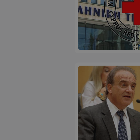
ASP.NET_SessionI
msToken
CookieScriptConse