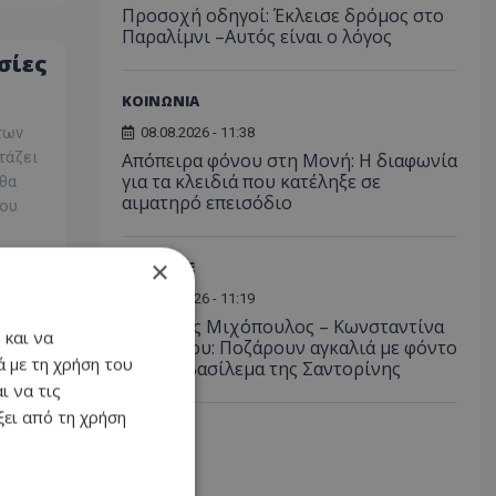
Προσοχή οδηγοί: Έκλεισε δρόμος στο
Παραλίμνι –Αυτός είναι ο λόγος
σίες
ΚΟΙΝΩΝΙΑ
των
08.08.2026 - 11:38
τάζει
Απόπειρα φόνου στη Μονή: Η διαφωνία
για τα κλειδιά που κατέληξε σε
 θα
αιματηρό επεισόδιο
ρου
×
LIFESTYLE
08.08.2026 - 11:19
Φίλιππος Μιχόπουλος – Κωνσταντίνα
 και να
Ευριπίδου: Ποζάρουν αγκαλιά με φόντο
 με τη χρήση του
το ηλιοβασίλεμα της Σαντορίνης
ι να τις
ών
ει από τη χρήση