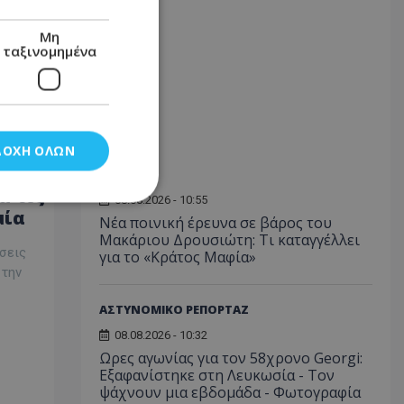
ς
Μη
ταξινομημένα
ΔΟΧΉ ΌΛΩΝ
ΠΟΛΙΤΙΚΗ
α τις
08.08.2026 - 10:55
μία
Νέα ποινική έρευνα σε βάρος του
Μακάριου Δρουσιώτη: Τι καταγγέλλει
νομημένα
σεις
για το «Κράτος Μαφία»
 την
στη και τη
τητα cookies.
ΑΣΤΥΝΟΜΙΚΟ ΡΕΠΟΡΤΑΖ
08.08.2026 - 10:32
αποθηκεύει το
θεσης του χρήστη
Ωρες αγωνίας για τον 58χρονο Georgi:
 παρακολούθηση και
Εξαφανίστηκε στη Λευκωσία - Toν
τα σύμφωνα με τον
ψάχνουν μια εβδομάδα - Φωτογραφία
ρρήτου των
ειών.