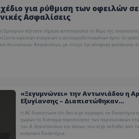
Σχέδιο για ρύθμιση των οφειλών σε
νικές Ασφαλίσεις
ή Εμπορίου εξέτασε σήμερα αυτεπάγγελτα το θέμα της αναγκαιότη
ρίζοντα οφειλών εταιρειών η αυτοεργοδοτουμένων προς το κράτο
και Κοινωνικών Ασφαλίσεων, με στόχο την αποφυγή φυλάκισης έ
«Ξεγυμνώνει» την Αντωνιάδου η Α
Εξυγίανσης – Διαπιστώθηκαν
αδυναμίες και καθυστερήσεις στις
H AΕ διαπίστωσε ότι δεν είχε εγγραφεί σε δικαστήρια 
ενέργειες της
χωρών το διάταγμα παγοποίησης των περιουσιακών στ
του Α. Βγενόπουλου και άλλων, που είχε εκδοθεί από τα
κυπριακά δικαστήρια.