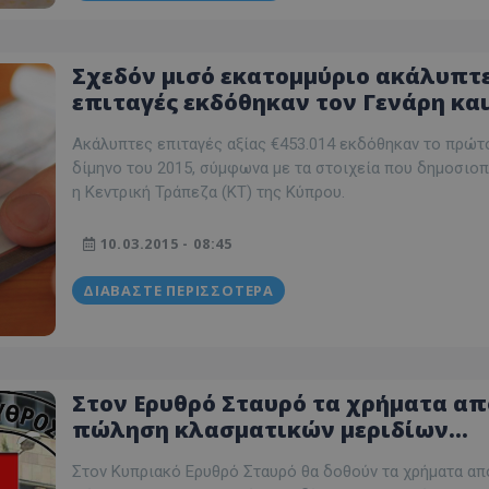
d
συνεδρία
Αυτό το cookie 
Microsoft Corporation
Doubleclick και
themasports.tothemaonline.com
πληροφορίες σχ
Σχεδόν μισό εκατομμύριο ακάλυπτ
με τον οποίο ο 
χρησιμοποιεί το
επιταγές εκδόθηκαν τον Γενάρη κα
τυχόν διαφημίσ
Φλεβάρη του 2015
έχει δει ο τελικ
επισκεφθεί τον 
Ακάλυπτες επιταγές αξίας €453.014 εκδόθηκαν το πρώτ
δίμηνο του 2015, σύμφωνα με τα στοιχεία που δημοσιο
_METADATA
5 μήνες 4
Αυτό το cookie 
YouTube
εβδομάδες
για να αποθηκεύ
.youtube.com
η Κεντρική Τράπεζα (ΚΤ) της Κύπρου.
συγκατάθεση το
επιλογές απορρ
αλληλεπίδρασή 
10.03.2015 - 08:45
ιστοσελίδα. Κα
σχετικά με τη 
επισκέπτη σχετι
ΔΙΑΒΆΣΤΕ ΠΕΡΙΣΣΌΤΕΡΑ
πολιτικές και ρ
απορρήτου, εξα
οι προτιμήσεις 
μελλοντικές συν
29 λεπτά 58
Αυτό το cookie 
Cloudflare Inc.
δευτερόλεπτα
για τη διάκρισ
.onesignal.com
Στον Ερυθρό Σταυρό τα χρήματα απ
και ρομπότ. Αυτ
για τον ιστότοπ
πώληση κλασματικών μεριδίων
κάνει έγκυρες α
τη χρήση του ι
μετοχών της Ελληνικής
Στον Κυπριακό Ερυθρό Σταυρό θα δοθούν τα χρήματα απ
29 λεπτά 59
Αυτό το cookie 
Cloudflare Inc.