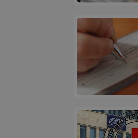
ASP.NET_SessionI
VISITOR_PRIVACY
__cf_bm
__cf_bm