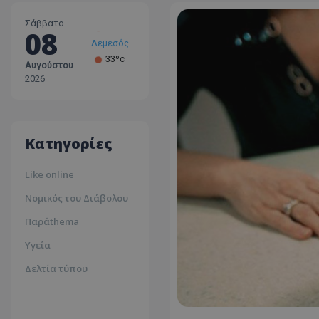
Σάββατο
08
Λεμεσός
33ºc
Αυγούστου
Λάρνακα
2026
30ºc
Λευκωσία
35ºc
Κατηγορίες
Like online
Νομικός του Διάβολου
Παράthema
Υγεία
Δελτία τύπου