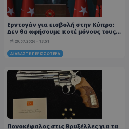
Ερντογάν για εισβολή στην Κύπρο:
Δεν θα αφήσουμε ποτέ μόνους τους
Τουρκοκύπριους
20.07.2026 - 13:51
ΔΙΑΒΆΣΤΕ ΠΕΡΙΣΣΌΤΕΡΑ
Πονοκέφαλος στις Βρυξέλλες για τα