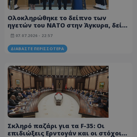
Ολοκληρώθηκε το δείπνο των
ηγετών του NATO στην Άγκυρα, δείτε
την υποδοχή Μητσοτάκη από τον
07.07.2026 - 22:57
Ερντογάν στο Λευκό Παλάτι
ΔΙΑΒΆΣΤΕ ΠΕΡΙΣΣΌΤΕΡΑ
Σκληρό παζάρι για τα F-35: Οι
επιδιώξεις Ερντογάν και οι στόχοι