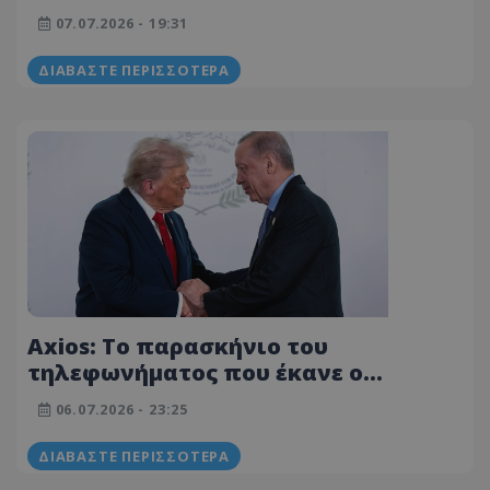
Τραμπ στη σύνοδο του ΝΑΤΟ
07.07.2026 - 19:31
ΔΙΑΒΆΣΤΕ ΠΕΡΙΣΣΌΤΕΡΑ
Axios: Το παρασκήνιο του
τηλεφωνήματος που έκανε ο
Νετανιάχου στον Τραμπ, του ζήτησε
06.07.2026 - 23:25
να συγκρατήσει τον Ερντογάν
ΔΙΑΒΆΣΤΕ ΠΕΡΙΣΣΌΤΕΡΑ