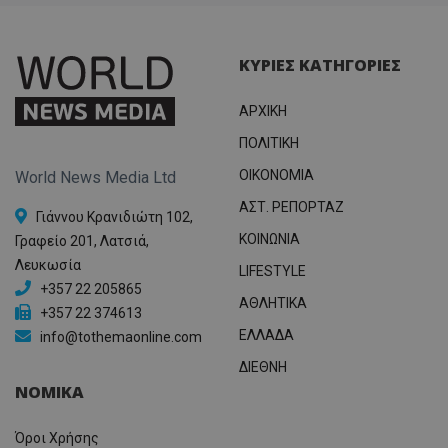
χρησιμ
.adform.net
μήνας
ρυθμ
.twitter.com
για τον
το Tw
προσδι
αναγ
συχνότ
να π
επισκέ
ΚΥΡΙΕΣ ΚΑΤΗΓΟΡΙΕΣ
τον 
τον τρ
του 
οποίο 
επισκέπ
ΑΡΧΙΚΗ
πρόσβα
ιστοσε
ΠΟΛΙΤΙΚΗ
Συλλέγε
για τις
του χρ
OIKONOMIA
World News Media Ltd
ιστοσε
ποιες σ
ΑΣΤ. ΡΕΠΟΡΤΑΖ
έχουν 
Γιάννου Κρανιδιώτη 102,
ΚΟΙΝΩΝΙΑ
Γραφείο 201, Λατσιά,
_ga_J7RS52TMNC
.tothemaonline.com
1 χρόνος 1
Αυτό τ
μήνας
χρησιμ
Λευκωσία
από το
LIFESTYLE
Analyti
+357 22 205865
διατήρ
ΑΘΛΗΤΙΚΑ
κατάσ
+357 22 374613
περιόδ
ΕΛΛΑΔΑ
info@tothemaonline.com
σύνδεσ
ΔΙΕΘΝΗ
ΝΟΜΙΚΑ
Όροι Χρήσης