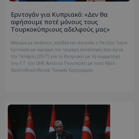
Ερντογάν για Κυπριακό: «Δεν θα
αφήσουμε ποτέ μόνους τους
Τουρκοκύπριους αδελφούς μας»
Μήνυμα με πολλούς αποδέκτες έστειλε ο Ρετζέπ Ταγίπ
Ερντογάν με αφορμή την τριμερή συνάντηση που έγινε
την Τετάρτη (29/7) για το Κυπριακό με τη συμμετοχή
του Γ.Γ του ΟΗΕ Αντόνιο Γκουτέρες με τους Νίκο
Χριστοδουλίδη και Τουφάν Ερχιουρμάν.