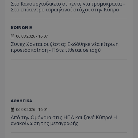
Στο Κακουργιοδικείο οι πέντε για τρομοκρατία –
Στο επίκεντρο ισραηλινοί στόχοι στην Κύπρο
ASP.NET_SessionId
ΚΟΙΝΩΝΙΑ
Microsoft Corporation
themasports.tothemaonline.co
06.08.2026 - 16:07
Συνεχίζονται οι ζέστες: Εκδόθηκε νέα κίτρινη
προειδοποίηση - Πότε τίθεται σε ισχύ
ΑΘΛΗΤΙΚΑ
06.08.2026 - 16:01
VISITOR_PRIVACY_METADATA
YouTube
Από την Ομόνοια στις ΗΠΑ και ξανά Κύπρο! Η
.youtube.com
ανακοίνωση της μεταγραφής