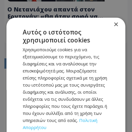
Ο Νετανιάχου απαντά στον
Ερντογάν: «Θα ήταν σοφό να
ηρεμήσει - Τα 400 χρόνια της
×
01.07.2026 - 14:21
Οθωμανικής Αυτοκρατορίας έχουν
Αυτός ο ιστότοπος
τελειώσει»
χρησιμοποιεί cookies
ΔΙΑΒΆΣΤΕ ΠΕΡΙΣΣΌΤΕΡΑ
Χρησιμοποιούμε cookies για να
εξατομικεύσουμε το περιεχόμενο, τις
διαφημίσεις και να αναλύσουμε την
01
επισκεψιμότητά μας. Μοιραζόμαστε
02
επίσης πληροφορίες σχετικά με τη χρήση
03
του ιστότοπού μας με τους συνεργάτες
διαφήμισης και ανάλυσης, οι οποίοι
04
ενδέχεται να τις συνδυάσουν με άλλες
05
πληροφορίες που τους έχετε παράσχει ή
που έχουν συλλέξει από τη χρήση των
...
υπηρεσιών τους από εσάς.
Πολιτική
234
Απορρήτου