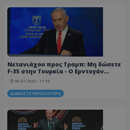
Νετανιάχου προς Τραμπ: Μη δώσετε
F-35 στην Τουρκία - Ο Ερντογάν
απειλεί ανοιχτά το Ισραήλ και
06.07.2026 - 17:08
κατέχει τη μισή Κύπρο
ΔΙΑΒΆΣΤΕ ΠΕΡΙΣΣΌΤΕΡΑ