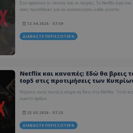
Σου αρέσουν οι ταινίες και οι σειρές; Το Netflix έχει και
Βαθμολογίες
νέες προσθήκες για να ικανοποιήσει κάθε γούστο.
12.04.2026 - 07:59
ΔΙΑΒΆΣΤΕ ΠΕΡΙΣΣΌΤΕΡΑ
Netflix και καναπές: Εδώ θα βρεις τ
top5 στις προτιμήσεις των Κυπρίω
ταινίες και σειρές – Δες βαθμολογί
Ψάχνεις ποια ταινία ή σειρά να δεις στο Netflix; Τότε εί
και trailer
σωστό άρθρο.
22.03.2026 - 07:23
ΔΙΑΒΆΣΤΕ ΠΕΡΙΣΣΌΤΕΡΑ