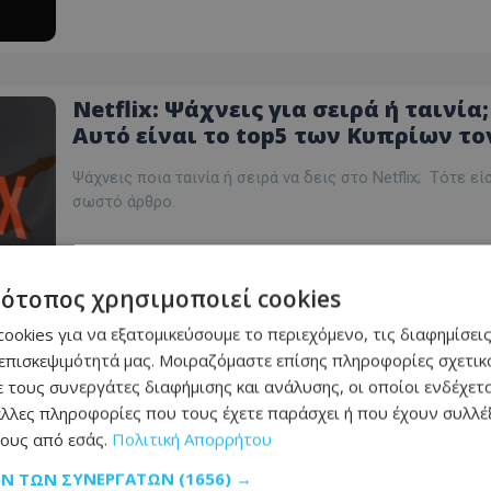
Netflix: Ψάχνεις για σειρά ή ταινία;
Αυτό είναι το top5 των Κυπρίων το
Μάρτιο – Δείτε trailer και βαθμολογ
Ψάχνεις ποια ταινία ή σειρά να δεις στο Netflix; Τότε εί
σωστό άρθρο.
15.03.2026 - 07:33
τότοπος χρησιμοποιεί cookies
ΔΙΑΒΆΣΤΕ ΠΕΡΙΣΣΌΤΕΡΑ
ookies για να εξατομικεύσουμε το περιεχόμενο, τις διαφημίσεις
επισκεψιμότητά μας. Μοιραζόμαστε επίσης πληροφορίες σχετικά
 τους συνεργάτες διαφήμισης και ανάλυσης, οι οποίοι ενδέχετα
λλες πληροφορίες που τους έχετε παράσχει ή που έχουν συλλέξ
Ψάχνεις τι θα δεις στο Netflix; Αυτ
ους από εσάς.
Πολιτική Απορρήτου
είναι το top5 των σειρών και ταινι
ΩΝ ΤΩΝ ΣΥΝΕΡΓΑΤΏΝ
(1656) →
που προτιμούν οι Κύπριοι – Trailer 