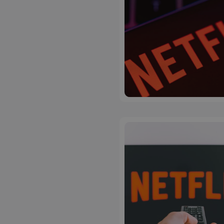
ASP.NET_SessionI
msToken
CookieScriptConse