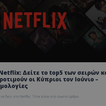
etflix: Δείτε το top5 των σειρών κ
οτιμούν οι Κύπριοι τον Ιούνιο –
θμολογίες
 να δεις στο Netflix; Τότε είσαι στο σωστό άρθρο.