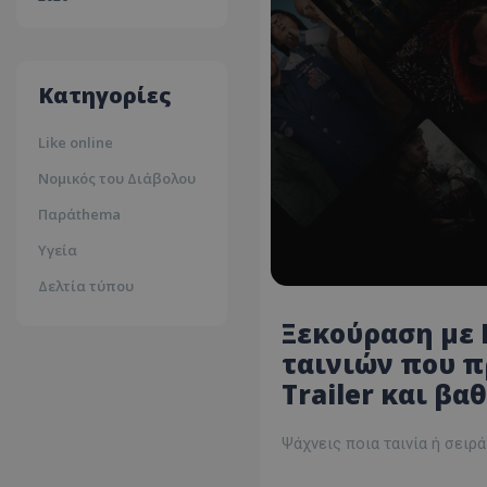
30ºc
Λευκωσία
35ºc
Κατηγορίες
Like online
Νομικός του Διάβολου
Παράthema
Υγεία
Δελτία τύπου
Ξεκούραση με N
ταινιών που πρ
Trailer και βα
Ψάχνεις ποια ταινία ή σειρά