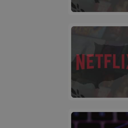
ASP.NET_SessionI
VISITOR_PRIVACY
__cf_bm
__cf_bm