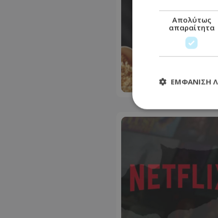
Απολύτως
απαραίτητα
ΕΜΦΆΝΙΣΗ 
Απολύτω
Τα απολύτως απαραί
διαχείριση λογαρια
Ονοματεπώνυμο
usprivacy