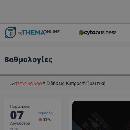
Βαθμολογίες
# Ειδήσεις Κύπρος
# Πολιτική
TRENDING NOW
Παρασκευή
07
Λεμεσός
33ºc
Αυγούστου
Λάρνακα
2026