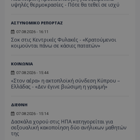
υψηλές θερμοκρασίες - Πότε θα τεθεί σε ισχύ
Απολύτως απαραίτητα
Απόδοσης
Στόχευσης
Λειτουργικότητας
ΑΣΤΥΝΟΜΙΚΟ ΡΕΠΟΡΤΑΖ
Μη ταξινομημένα
07.08.2026 - 16:11
Τα απολύτως απαραίτητα cookies επιτρέπουν
Σοκ στις Κεντρικές Φυλακές - «Κρατούμενοι
βασικές λειτουργίες του ιστότοπου, όπως τη
σύνδεση χρήστη και τη διαχείριση λογαριασμού.
κοιμούνται πάνω σε κάσιες πατατών»
Ο ιστότοπος δεν μπορεί να χρησιμοποιηθεί σωστά
χωρίς τα απολύτως απαραίτητα cookies.
ΚΟΙΝΩΝΙΑ
Ονοματεπώνυμο
Προμηθευτής
/
Πεδίο
07.08.2026 - 15:44
usprivacy
.lifenewscy.tothemaonline.com
«Στον αέρα» η ακτοπλοϊκή σύνδεση Κύπρου –
Ελλάδας - «Δεν έγινε βιώσιμη η γραμμή»
ΔΙΕΘΝΗ
07.08.2026 - 15:14
Δασκάλα χορού στις ΗΠΑ κατηγορείται για
σεξουαλική κακοποίηση δύο ανήλικων μαθητών
της
ASP.NET_SessionId
Microsoft Corporation