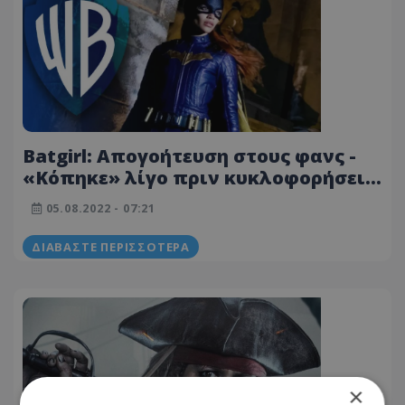
Batgirl: Απογοήτευση στους φανς -
«Κόπηκε» λίγο πριν κυκλοφορήσει -
Η ταινία που κόστισε 90 εκατ.
05.08.2022 - 07:21
δολάρια
ΔΙΑΒΆΣΤΕ ΠΕΡΙΣΣΌΤΕΡΑ
×