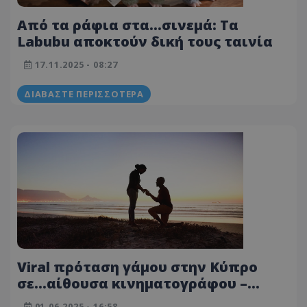
Από τα ράφια στα…σινεμά: Τα
Labubu αποκτούν δική τους ταινία
17.11.2025 - 08:27
ΔΙΑΒΆΣΤΕ ΠΕΡΙΣΣΌΤΕΡΑ
Viral πρόταση γάμου στην Κύπρο
σε…αίθουσα κινηματογράφου –
Δείτε το συγκινητικό βίντεο
01.06.2025 - 16:58