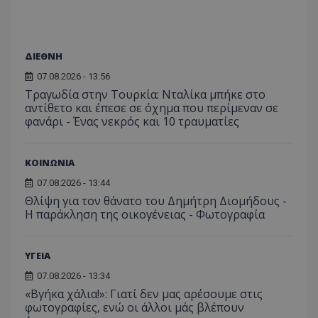
__cf_bm
Cloudflare Inc.
.twitter.com
ΔΙΕΘΝΗ
07.08.2026 - 13:56
Τραγωδία στην Τουρκία: Νταλίκα μπήκε στο
αντίθετο και έπεσε σε όχημα που περίμεναν σε
φανάρι - Ένας νεκρός και 10 τραυματίες
ΚΟΙΝΩΝΙΑ
ASP.NET_SessionId
Microsoft Corporation
lifenewscy.tothemaonline.com
07.08.2026 - 13:44
Θλίψη για τον θάνατο του Δημήτρη Διομήδους -
Η παράκληση της οικογένειας - Φωτογραφία
ΥΓΕΙΑ
07.08.2026 - 13:34
«Βγήκα χάλια!»: Γιατί δεν μας αρέσουμε στις
φωτογραφίες, ενώ οι άλλοι μάς βλέπουν