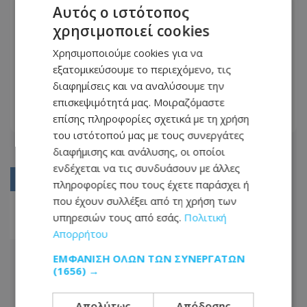
Αυτός ο ιστότοπος
χρησιμοποιεί cookies
Τζόνι Ντεπ: Εξετάζεται η επιστροφή
Χρησιμοποιούμε cookies για να
του στους «Πειρατές της
εξατομικεύσουμε το περιεχόμενο, τις
Καραϊβικής»
διαφημίσεις και να αναλύσουμε την
05.06.2022 - 15:23
επισκεψιμότητά μας. Μοιραζόμαστε
επίσης πληροφορίες σχετικά με τη χρήση
ΔΙΑΒΆΣΤΕ ΠΕΡΙΣΣΌΤΕΡΑ
του ιστότοπού μας με τους συνεργάτες
διαφήμισης και ανάλυσης, οι οποίοι
ενδέχεται να τις συνδυάσουν με άλλες
01
πληροφορίες που τους έχετε παράσχει ή
που έχουν συλλέξει από τη χρήση των
02
υπηρεσιών τους από εσάς.
Πολιτική
03
Απορρήτου
ΕΜΦΆΝΙΣΗ ΌΛΩΝ ΤΩΝ ΣΥΝΕΡΓΑΤΏΝ
(1656) →
Απολύτως
Απόδοσης