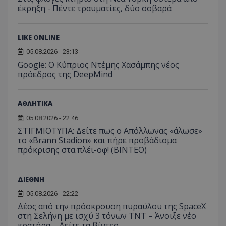
έκρηξη - Πέντε τραυματίες, δύο σοβαρά
LIKE ONLINE
05.08.2026 - 23:13
Google: Ο Κύπριος Ντέμης Χασάμπης νέος
πρόεδρος της DeepMind
Προμηθευτής
Ονοματεπώνυμο
Λήξη
Περιγραφή
ΑΘΛΗΤΙΚΑ
Προμηθευτής
/
Πεδίο
/
Ονοματεπώνυμο
Λήξη
Περιγραφή
Πεδίο
Προμηθευτής
/
05.08.2026 - 22:46
Ονοματεπώνυμο
Λήξη
Περιγ
A_1283
gml-grp.com
2 μήνες 4
Αυτό το cook
Πεδίο
εβδομάδες
χρησιμοποιείτ
mid
1
Αυτό είναι ένα
ΣΤΙΓΜΙΟΤΥΠΑ: Δείτε πως ο Απόλλωνας «άλωσε»
Meta
την
χρόνος
cookie
_ga_7ZKH09CT69
Platform Inc.
.tothemaonline.com
1 χρόνος 1
Αυτό τ
Προμηθευτής
/
το «Brann Stadion» και πήρε προβάδισμα
παρακολούθη
Ονοματεπώνυμο
Λήξη
Περι
1
Instagram που
.instagram.com
μήνας
χρησιμ
Πεδίο
πρόκρισης στα πλέι-οφ! (ΒΙΝΤΕΟ)
της συμπερι
μήνας
επιτρέπει τη
από το
του χρήστη κ
λειτουργικότητ
Analyti
VISITOR_INFO1_LIVE
5 μήνες 4
Αυτό
Google LLC
αλληλεπίδρασ
των κοινωνικών
διατήρ
εβδομάδες
έχει 
.youtube.com
την ενίσχυση
μέσων μέσα
κατάσ
από 
εμπειρίας του
στον ιστότοπο.
ΔΙΕΘΝΗ
περιόδ
για ν
χρήστη ή τη
σύνδεσ
παρα
συλλογή δεδ
05.08.2026 - 22:22
προτ
για την ανάλ
_ga_1GFPXQZD17
.tothemaonline.com
1 χρόνος 1
Αυτό τ
χρησ
Δέος από την πρόσκρουση πυραύλου της SpaceX
και εξατομικ
μήνας
χρησιμ
βίντ
περιεχόμενο.
στη Σελήνη με ισχύ 3 τόνων TNT – Άνοιξε νέο
από το
που ε
Analyti
κρατήρα – Δείτε τα βίντεο
ενσω