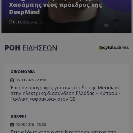
Χασάμπης νέος πρόεδρος της
DeepMind
05.08.2026 - 23:13
CookieScriptConsent
CookieScript
www.tothemaonline.com
ΡΟΗ
ΕΙΔΗΣΕΩΝ
ΟΙΚΟΝΟΜΙΑ
05.08.2026 - 23:58
Έπεσαν υπογραφές για την είσοδο της Meridiam
στην ηλεκτρική διασύνδεση Ελλάδας – Κύπρου -
Γαλλική «σφραγίδα» στον GSI
usprivacy
.themasports.tothemaonline.co
ΔΙΕΘΝΗ
05.08.2026 - 23:35
Στις φλόγες κτήριο στη Νέα Υόρκη ύστερα από