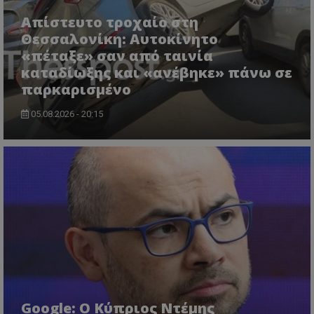
ASP.NET_SessionId
Microsoft Corporation
lifenewscy.tothemaonline.com
Απίστευτο τροχαίο στη
Θεσσαλονίκη: Αυτοκίνητο
«πέταξε» σαν από ταινία
καταδίωξης και «ανέβηκε» πάνω σε
παρκαρισμένο
05.08.2026 - 20:15
msToken
.tiktok.com
Google: Ο Κύπριος Ντέμης