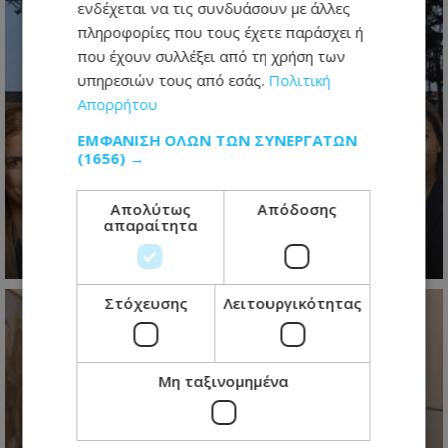
ενδέχεται να τις συνδυάσουν με άλλες
πληροφορίες που τους έχετε παράσχει ή
που έχουν συλλέξει από τη χρήση των
υπηρεσιών τους από εσάς.
Πολιτική
Απορρήτου
Ο τελευταίος ανασχηματισμός πριν
ΕΜΦΆΝΙΣΗ ΌΛΩΝ ΤΩΝ ΣΥΝΕΡΓΑΤΏΝ
το 2028: Τα νέα πρόσωπα, οι
(1656) →
πολιτικές ισορροπίες και τα
μηνύματα Χριστοδουλίδη - Βίντεο
Απολύτως
Απόδοσης
απαραίτητα
05.08.2026 - 20:40
Στόχευσης
Λειτουργικότητας
Μη ταξινομημένα