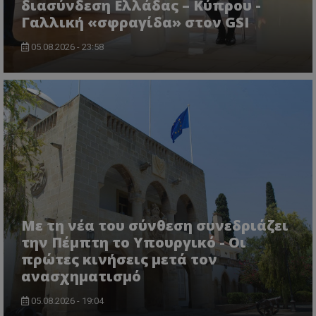
διασύνδεση Ελλάδας – Κύπρου -
Γαλλική «σφραγίδα» στον GSI
05.08.2026 - 23:58
ASP.NET_SessionId
Microsoft Corporation
themasports.tothemaonline.co
Με τη νέα του σύνθεση συνεδριάζει
την Πέμπτη το Υπουργικό - Οι
πρώτες κινήσεις μετά τον
ανασχηματισμό
05.08.2026 - 19:04