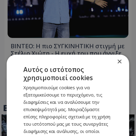
ΒΙΝΤΕΟ: Η πιο ΣΥΓΚΙΝΗΤΙΚΗ στιγμή με
Στέλιο Χιώτη - Η ευχή του που άγγιξε
κάθε φίλο της Ανόρθωσης
×
Αυτός ο ιστότοπος
05.08.2026 - 09:29
χρησιμοποιεί cookies
Χρησιμοποιούμε cookies για να
εξατομικεύσουμε το περιεχόμενο, τις
διαφημίσεις και να αναλύσουμε την
BEST OF
TOTHEMAONLINE
επισκεψιμότητά μας. Μοιραζόμαστε
επίσης πληροφορίες σχετικά με τη χρήση
του ιστότοπού μας με τους συνεργάτες
διαφήμισης και ανάλυσης, οι οποίοι