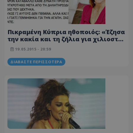
Πικραμένη Κύπρια ηθοποιός: «Έζησα
την κακία και τη ζήλια για χιλιοστή
φορά, δυστυχώς δεν πέθανα»
19.05.2015 - 20:59
ΔΙΑΒΆΣΤΕ ΠΕΡΙΣΣΌΤΕΡΑ