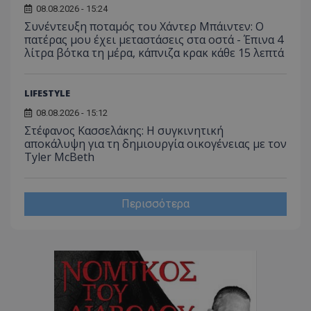
08.08.2026 - 15:24
Συνέντευξη ποταμός του Χάντερ Μπάιντεν: Ο
πατέρας μου έχει μεταστάσεις στα οστά - Έπινα 4
λίτρα βότκα τη μέρα, κάπνιζα κρακ κάθε 15 λεπτά
LIFESTYLE
CookieScriptConsent
CookieScript
08.08.2026 - 15:12
www.tothemaonline.com
Στέφανος Κασσελάκης: Η συγκινητική
αποκάλυψη για τη δηµιουργία οικογένειας με τον
Tyler McBeth
Περισσότερα
usprivacy
.themasports.tothemaonline.co