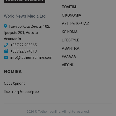
Analyti
διατήρ
ΠΟΛΙΤΙΚΗ
κατάσ
περιόδ
σύνδεσ
OIKONOMIA
World News Media Ltd
ΑΣΤ. ΡΕΠΟΡΤΑΖ
Γιάννου Κρανιδιώτη 102,
ΚΟΙΝΩΝΙΑ
Γραφείο 201, Λατσιά,
Λευκωσία
LIFESTYLE
+357 22 205865
ΑΘΛΗΤΙΚΑ
+357 22 374613
ΕΛΛΑΔΑ
info@tothemaonline.com
ΔΙΕΘΝΗ
ΝΟΜΙΚΑ
Όροι Χρήσης
Πολιτική Απορρήτου
2026 © Tothemaonline. All rights reserved.