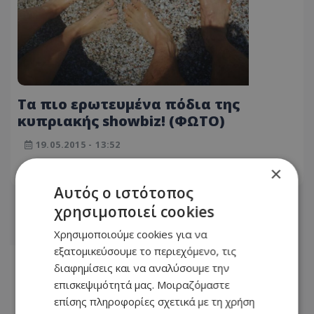
Τα πιο ερωτευμένα πόδια της
κυπριακής showbiz! (ΦΩΤΟ)
19.05.2015 - 13:52
×
ΔΙΑΒΆΣΤΕ ΠΕΡΙΣΣΌΤΕΡΑ
Αυτός ο ιστότοπος
χρησιμοποιεί cookies
Χρησιμοποιούμε cookies για να
εξατομικεύσουμε το περιεχόμενο, τις
Αρχική
διαφημίσεις και να αναλύσουμε την
3943
επισκεψιμότητά μας. Μοιραζόμαστε
επίσης πληροφορίες σχετικά με τη χρήση
3944