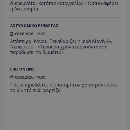
διερευνάται κατόπιν καταγγελίας - Όσα αναφέρει
Ονοματεπώνυμο
Προμηθευτής
/
Πεδίο
η Αστυνομία
usprivacy
.lifenewscy.tothemaonline.com
ΑΣΤΥΝΟΜΙΚΟ ΡΕΠΟΡΤΑΖ
08.08.2026 - 19:09
Απόπειρα Φόνου: Ξεκαθαρίζει η Ιερά Μονή Αγ.
Νεοφύτου - «Τέσσερα χρόνια αρνούνταν να
παραδώσει το δωμάτιο»
LIKE ONLINE
ASP.NET_SessionId
Microsoft Corporation
08.08.2026 - 19:00
themasports.tothemaonline.co
Πώς επηρεάζεται η μπαταρία αν χρησιμοποιείτε
το κινητό ενώ φορτίζει