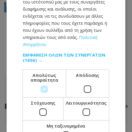
του ιστότοπού μας με τους συνεργάτες
3945
διαφήμισης και ανάλυσης, οι οποίοι
ενδέχεται να τις συνδυάσουν με άλλες
3946
πληροφορίες που τους έχετε παράσχει ή
3947
που έχουν συλλέξει από τη χρήση των
υπηρεσιών τους από εσάς.
Πολιτική
...
Απορρήτου
3962
ΕΜΦΆΝΙΣΗ ΌΛΩΝ ΤΩΝ ΣΥΝΕΡΓΑΤΏΝ
3963
(1656) →
3964
Απολύτως
Απόδοσης
απαραίτητα
Στόχευσης
Λειτουργικότητας
ΡΟΗ
ΕΙΔΗΣΕΩΝ
Μη ταξινομημένα
ΕΛΛΑΔΑ