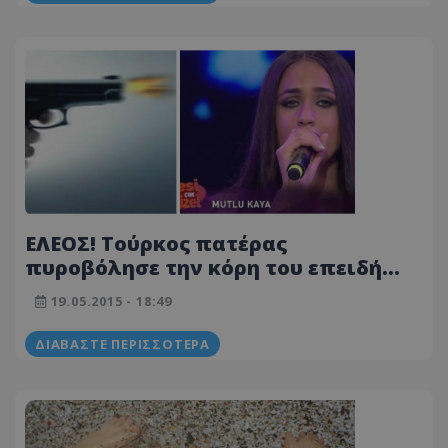
ΕΛΕΟΣ! Τούρκος πατέρας
πυροβόλησε την κόρη του επειδή
πήγε στο «The Voice» - Στο κεφάλι η
19.05.2015 - 18:49
σφαίρα
ΔΙΑΒΆΣΤΕ ΠΕΡΙΣΣΌΤΕΡΑ