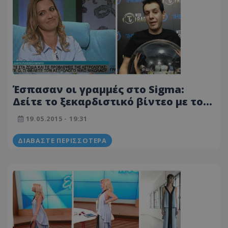
Έσπασαν οι γραμμές στο Sigma:
Δείτε το ξεκαρδιστικό βίντεο με τον
αστρολόγο και τη… συμπεθερά!
19.05.2015 - 19:31
ΔΙΑΒΆΣΤΕ ΠΕΡΙΣΣΌΤΕΡΑ