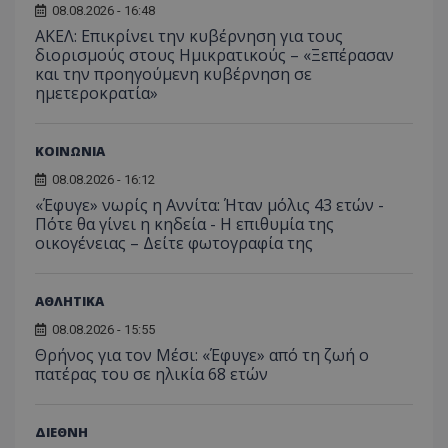
08.08.2026 - 16:48
ΑΚΕΛ: Επικρίνει την κυβέρνηση για τους
ASP.NET_SessionId
Microsoft Corporation
διορισμούς στους Ημικρατικούς – «Ξεπέρασαν
lifenewscy.tothemaonline.com
και την προηγούμενη κυβέρνηση σε
ημετεροκρατία»
ΚΟΙΝΩΝΙΑ
08.08.2026 - 16:12
«Έφυγε» νωρίς η Αννίτα: Ήταν μόλις 43 ετών -
Πότε θα γίνει η κηδεία - Η επιθυμία της
οικογένειας – Δείτε φωτογραφία της
ΑΘΛΗΤΙΚΑ
msToken
.tiktok.com
08.08.2026 - 15:55
Θρήνος για τον Μέσι: «Έφυγε» από τη ζωή ο
πατέρας του σε ηλικία 68 ετών
ΔΙΕΘΝΗ