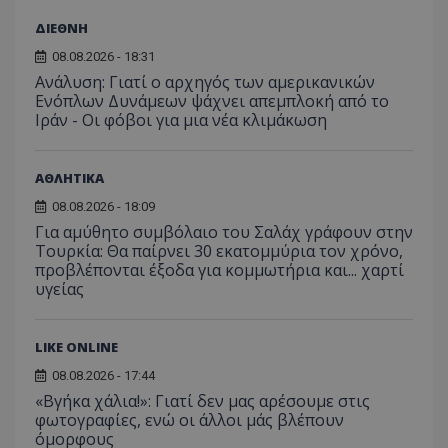
ΔΙΕΘΝΗ
08.08.2026 - 18:31
Ανάλυση: Γιατί ο αρχηγός των αμερικανικών
VISITOR_PRIVACY_METADATA
YouTube
Ενόπλων Δυνάμεων ψάχνει απεμπλοκή από το
.youtube.com
Ιράν - Οι φόβοι για μια νέα κλιμάκωση
ΑΘΛΗΤΙΚΑ
08.08.2026 - 18:09
Για αμύθητο συμβόλαιο του Σαλάχ γράφουν στην
Τουρκία: Θα παίρνει 30 εκατομμύρια τον χρόνο,
προβλέπονται έξοδα για κομμωτήρια και... χαρτί
υγείας
LIKE ONLINE
08.08.2026 - 17:44
«Βγήκα χάλια!»: Γιατί δεν μας αρέσουμε στις
φωτογραφίες, ενώ οι άλλοι μάς βλέπουν
όμορφους