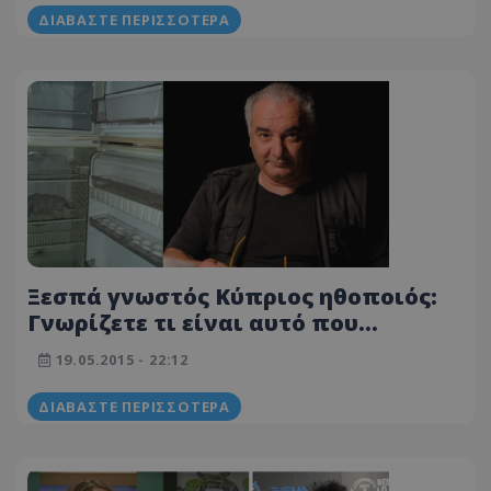
ΔΙΑΒΆΣΤΕ ΠΕΡΙΣΣΌΤΕΡΑ
Ξεσπά γνωστός Κύπριος ηθοποιός:
Γνωρίζετε τι είναι αυτό που
βλέπετε; Άδειο ψυγείο! Έχετε
19.05.2015 - 22:12
αποτύχει παταγωδώς όλοι σας
ΔΙΑΒΆΣΤΕ ΠΕΡΙΣΣΌΤΕΡΑ