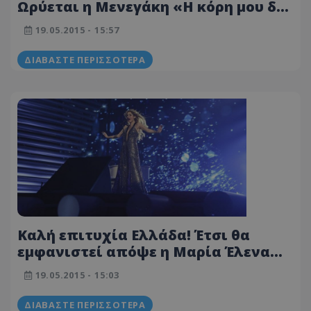
Ωρύεται η Μενεγάκη «Η κόρη μου δεν
θα βγει Λιλίκα»
19.05.2015 - 15:57
ΔΙΑΒΆΣΤΕ ΠΕΡΙΣΣΌΤΕΡΑ
Καλή επιτυχία Ελλάδα! Έτσι θα
εμφανιστεί απόψε η Μαρία Έλενα
στη σκηνή της Eurovision (VIDEO)
19.05.2015 - 15:03
ΔΙΑΒΆΣΤΕ ΠΕΡΙΣΣΌΤΕΡΑ