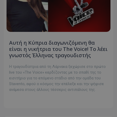
Αυτή η Κύπρια διαγωνιζόμενη θα
είναι η νικήτρια του Τhe Voice! Το λέει
γνωστός Έλληνας τραγουδιστής
Η τραγουδίστρια από τη Λάρνακα ξεχώρισε στο πρώτο
live του «Τhe Voice» κερδίζοντας με το σπαθί της το
εισιτήριο για τo επόμενο στάδιο από την ομάδα του
Stavento, αφού ο κόσμος την επέλεξε και την ψήφισε
ανάμεσα στους άλλους τέσσερις αντιπάλους της.