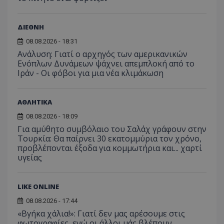
ΔΙΕΘΝΗ
08.08.2026 - 18:31
Ανάλυση: Γιατί ο αρχηγός των αμερικανικών
Ενόπλων Δυνάμεων ψάχνει απεμπλοκή από το
Ιράν - Οι φόβοι για μια νέα κλιμάκωση
msToken
.tiktok.com
ΑΘΛΗΤΙΚΑ
08.08.2026 - 18:09
Για αμύθητο συμβόλαιο του Σαλάχ γράφουν στην
Τουρκία: Θα παίρνει 30 εκατομμύρια τον χρόνο,
προβλέπονται έξοδα για κομμωτήρια και... χαρτί
υγείας
LIKE ONLINE
08.08.2026 - 17:44
«Βγήκα χάλια!»: Γιατί δεν μας αρέσουμε στις
φωτογραφίες, ενώ οι άλλοι μάς βλέπουν