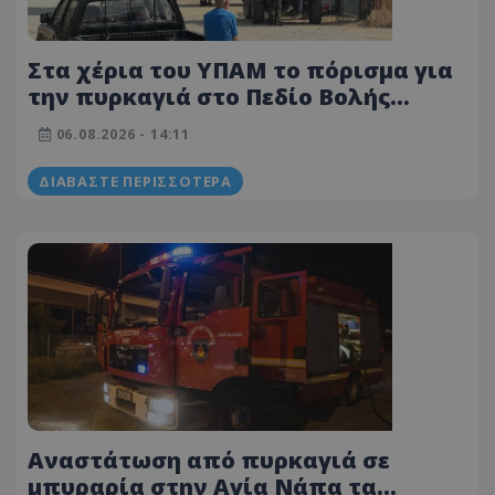
Στα χέρια του ΥΠΑΜ το πόρισμα για
την πυρκαγιά στο Πεδίο Βολής
Καλού Χωριού – Αναμένει την
06.08.2026 - 14:11
ολοκλήρωση της ποινικής έρευνας
ΔΙΑΒΆΣΤΕ ΠΕΡΙΣΣΌΤΕΡΑ
Αναστάτωση από πυρκαγιά σε
μπυραρία στην Αγία Νάπα τα