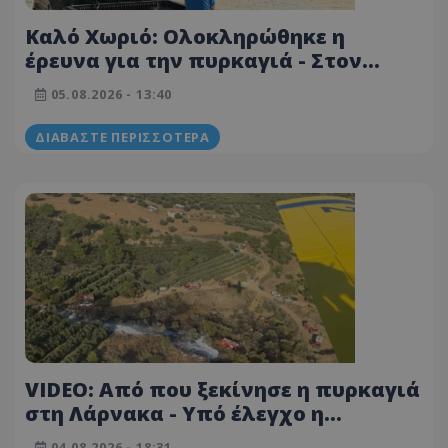
Καλό Χωριό: Ολοκληρώθηκε η
έρευνα για την πυρκαγιά - Στον
Αρχηγό της ΕΦ το πόρισμα
05.08.2026 - 13:40
ΔΙΑΒΆΣΤΕ ΠΕΡΙΣΣΌΤΕΡΑ
VIDEO: Από που ξεκίνησε η πυρκαγιά
στη Λάρνακα - Υπό έλεγχο η
κατάσταση
04.08.2026 - 18:31