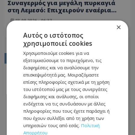
Συναγερμός για μεγάλη πυρκαγιά
στη Λεμεσό: Επιχειρούν εναέρια
μέσα, μαίνεται κοντά σε σπίτια -
03.08.2026 - 06:37
Δείτε φωτογραφίες
×
ΔΙΑΒΆΣΤΕ ΠΕΡΙΣΣΌΤΕΡΑ
Αυτός ο ιστότοπος
χρησιμοποιεί cookies
Χρησιμοποιούμε cookies για να
01
εξατομικεύσουμε το περιεχόμενο, τις
διαφημίσεις και να αναλύσουμε την
02
επισκεψιμότητά μας. Μοιραζόμαστε
03
επίσης πληροφορίες σχετικά με τη χρήση
του ιστότοπού μας με τους συνεργάτες
04
διαφήμισης και ανάλυσης, οι οποίοι
05
ενδέχεται να τις συνδυάσουν με άλλες
πληροφορίες που τους έχετε παράσχει ή
...
που έχουν συλλέξει από τη χρήση των
345
υπηρεσιών τους από εσάς.
Πολιτική
Απορρήτου
346