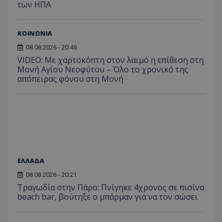
των ΗΠΑ
ΚΟΙΝΩΝΙΑ
ASP.NET_SessionId
08.08.2026 - 20:46
Microsoft Corporation
themasports.tothemaonline.co
VIDEO: Με χαρτοκόπτη στον λαιμό η επίθεση στη
Μονή Αγίου Νεοφύτου – Όλο το χρονικό της
απόπειρας φόνου στη Μονή
ΕΛΛΑΔΑ
08.08.2026 - 20:21
Τραγωδία στην Πάρο: Πνίγηκε 4χρονος σε πισίνα
VISITOR_PRIVACY_METADATA
YouTube
.youtube.com
beach bar, βούτηξε ο μπάρμαν για να τον σώσει