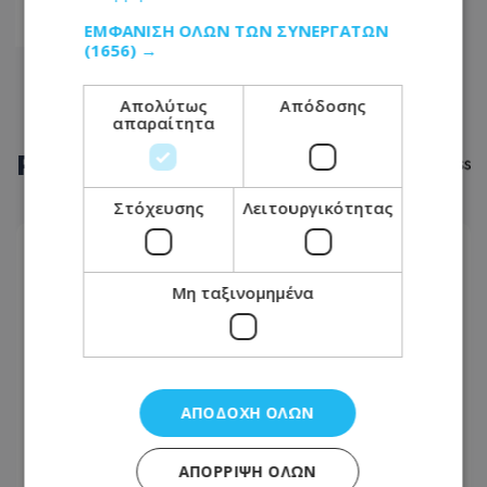
347
ΕΜΦΆΝΙΣΗ ΌΛΩΝ ΤΩΝ ΣΥΝΕΡΓΑΤΏΝ
(1656) →
Απολύτως
Απόδοσης
απαραίτητα
ΡΟΗ
ΕΙΔΗΣΕΩΝ
Στόχευσης
Λειτουργικότητας
LIKE ONLINE
08.08.2026 - 22:21
Μη ταξινομημένα
Ψυχολόγος προτείνει μέθοδο που μας ηρεμεί
στο λεπτό – Περιλαμβάνει 3 απλά βήματα
TRAVEL
ΑΠΟΔΟΧΉ ΌΛΩΝ
08.08.2026 - 21:50
Ετοιμάζεστε για ταξίδι σε άλλη ήπειρο; Οι
ΑΠΌΡΡΙΨΗ ΌΛΩΝ
απαραίτητες κινήσεις πριν την αναχώρηση για