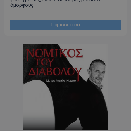
CookieScriptConsent
CookieScript
όμορφους
www.tothemaonline.com
Περισσότερα
usprivacy
.themasports.tothemaonline.co