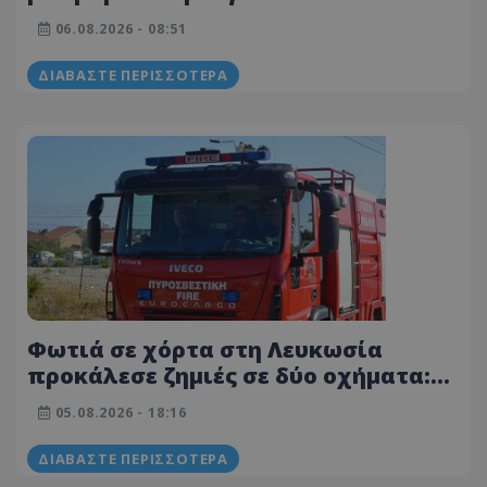
ξημερώματα - Την έσβησαν οι
06.08.2026 - 08:51
ιδιοκτήτες πριν φτάσει η
Πυροσβεστική
ΔΙΑΒΆΣΤΕ ΠΕΡΙΣΣΌΤΕΡΑ
Φωτιά σε χόρτα στη Λευκωσία
προκάλεσε ζημιές σε δύο οχήματα:
Στο μικροσκόπιο αποτσίγαρο
05.08.2026 - 18:16
ΔΙΑΒΆΣΤΕ ΠΕΡΙΣΣΌΤΕΡΑ